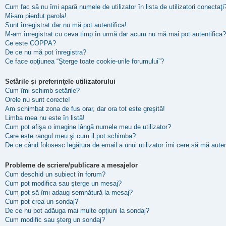
Cum fac să nu îmi apară numele de utilizator în lista de utilizatori conectaţi
Mi-am pierdut parola!
Sunt înregistrat dar nu mă pot autentifica!
M-am înregistrat cu ceva timp în urmă dar acum nu mă mai pot autentifica?
Ce este COPPA?
De ce nu mă pot înregistra?
Ce face opţiunea “Şterge toate cookie-urile forumului”?
Setările şi preferinţele utilizatorului
Cum îmi schimb setările?
Orele nu sunt corecte!
Am schimbat zona de fus orar, dar ora tot este greşită!
Limba mea nu este în listă!
Cum pot afişa o imagine lângă numele meu de utilizator?
Care este rangul meu şi cum il pot schimba?
De ce când folosesc legătura de email a unui utilizator îmi cere să mă auten
Probleme de scriere/publicare a mesajelor
Cum deschid un subiect în forum?
Cum pot modifica sau şterge un mesaj?
Cum pot să îmi adaug semnătură la mesaj?
Cum pot crea un sondaj?
De ce nu pot adăuga mai multe opţiuni la sondaj?
Cum modific sau şterg un sondaj?