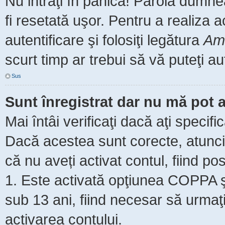
Nu intraţi în panică! Parola dumne
fi resetată uşor. Pentru a realiza 
autentificare şi folosiţi legătura
Am 
scurt timp ar trebui să vă puteţi aut
Sus
Sunt înregistrat dar nu mă pot a
Mai întâi verificaţi dacă aţi specifi
Dacă acestea sunt corecte, atunci 
că nu aveți activat contul, fiind pos
1. Este activată opţiunea COPPA şi 
sub 13 ani, fiind necesar să urmaţi 
activarea contului.