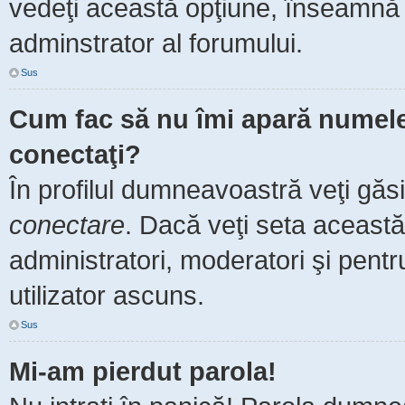
vedeţi această opţiune, înseamnă 
adminstrator al forumului.
Sus
Cum fac să nu îmi apară numele de
conectaţi?
În profilul dumneavoastră veţi găs
conectare
. Dacă veţi seta aceast
administratori, moderatori şi pent
utilizator ascuns.
Sus
Mi-am pierdut parola!