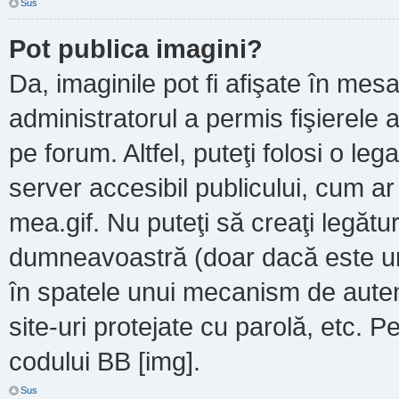
Sus
Pot publica imagini?
Da, imaginile pot fi afişate în m
administratorul a permis fişierele a
pe forum. Altfel, puteţi folosi o le
server accesibil publicului, cum a
mea.gif. Nu puteţi să creaţi legătur
dumneavoastră (doar dacă este un 
în spatele unui mecanism de autent
site-uri protejate cu parolă, etc. P
codului BB [img].
Sus