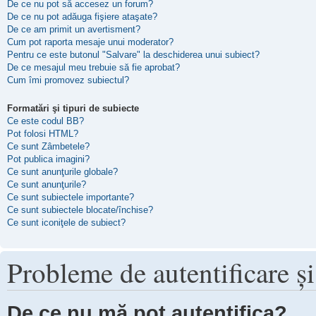
De ce nu pot să accesez un forum?
De ce nu pot adăuga fişiere ataşate?
De ce am primit un avertisment?
Cum pot raporta mesaje unui moderator?
Pentru ce este butonul "Salvare" la deschiderea unui subiect?
De ce mesajul meu trebuie să fie aprobat?
Cum îmi promovez subiectul?
Formatări şi tipuri de subiecte
Ce este codul BB?
Pot folosi HTML?
Ce sunt Zâmbetele?
Pot publica imagini?
Ce sunt anunţurile globale?
Ce sunt anunţurile?
Ce sunt subiectele importante?
Ce sunt subiectele blocate/închise?
Ce sunt iconiţele de subiect?
Probleme de autentificare şi
De ce nu mă pot autentifica?