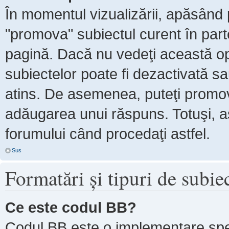
În momentul vizualizării, apăsând 
"promova" subiectul curent în par
pagină. Dacă nu vedeţi această 
subiectelor poate fi dezactivată s
atins. De asemenea, puteţi promova
adăugarea unui răspuns. Totuşi, as
forumului când procedaţi astfel.
Sus
Formatări şi tipuri de subie
Ce este codul BB?
Codul BB este o implementare spe