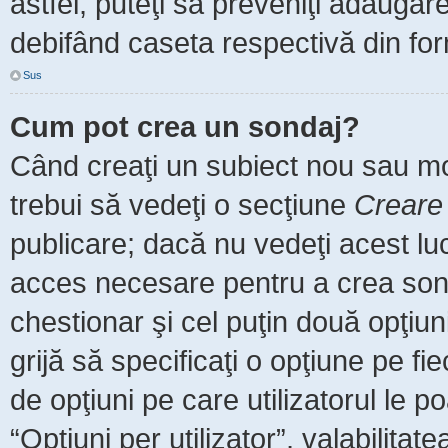
astfel, puteţi să preveniţi adăuga
debifând caseta respectivă din for
Sus
Cum pot crea un sondaj?
Când creaţi un subiect nou sau mod
trebui să vedeţi o secţiune
Creare
publicare; dacă nu vedeţi acest luc
acces necesare pentru a crea sonda
chestionar şi cel puţin două opţiu
grijă să specificaţi o opţiune pe fi
de opţiuni pe care utilizatorul le po
“Opţiuni per utilizator”, valabilita