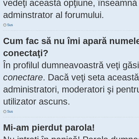
vedeţi această opţiune, înseamnă 
adminstrator al forumului.
Sus
Cum fac să nu îmi apară numele de
conectaţi?
În profilul dumneavoastră veţi găs
conectare
. Dacă veţi seta aceast
administratori, moderatori şi pent
utilizator ascuns.
Sus
Mi-am pierdut parola!