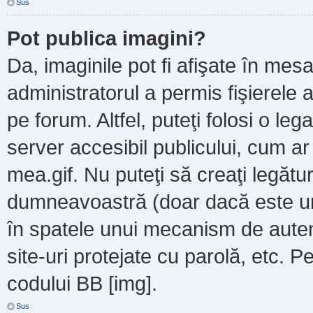
Sus
Pot publica imagini?
Da, imaginile pot fi afişate în m
administratorul a permis fişierele a
pe forum. Altfel, puteţi folosi o le
server accesibil publicului, cum a
mea.gif. Nu puteţi să creaţi legătur
dumneavoastră (doar dacă este un 
în spatele unui mecanism de autent
site-uri protejate cu parolă, etc. P
codului BB [img].
Sus