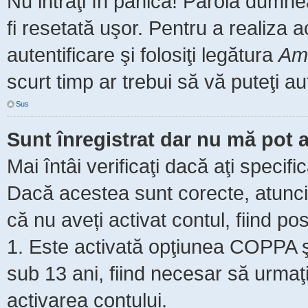
Nu intraţi în panică! Parola dumne
fi resetată uşor. Pentru a realiza 
autentificare şi folosiţi legătura
Am 
scurt timp ar trebui să vă puteţi aut
Sus
Sunt înregistrat dar nu mă pot a
Mai întâi verificaţi dacă aţi specifi
Dacă acestea sunt corecte, atunci 
că nu aveți activat contul, fiind pos
1. Este activată opţiunea COPPA şi 
sub 13 ani, fiind necesar să urmaţi 
activarea contului.