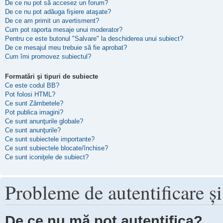
De ce nu pot să accesez un forum?
De ce nu pot adăuga fişiere ataşate?
De ce am primit un avertisment?
Cum pot raporta mesaje unui moderator?
Pentru ce este butonul "Salvare" la deschiderea unui subiect?
De ce mesajul meu trebuie să fie aprobat?
Cum îmi promovez subiectul?
Formatări şi tipuri de subiecte
Ce este codul BB?
Pot folosi HTML?
Ce sunt Zâmbetele?
Pot publica imagini?
Ce sunt anunţurile globale?
Ce sunt anunţurile?
Ce sunt subiectele importante?
Ce sunt subiectele blocate/închise?
Ce sunt iconiţele de subiect?
Probleme de autentificare şi
De ce nu mă pot autentifica?