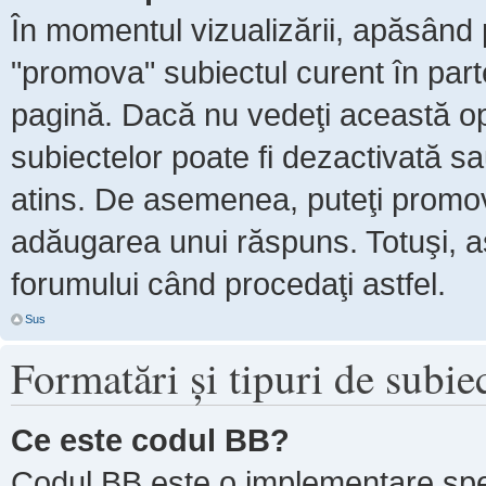
În momentul vizualizării, apăsând 
"promova" subiectul curent în par
pagină. Dacă nu vedeţi această 
subiectelor poate fi dezactivată s
atins. De asemenea, puteţi promova
adăugarea unui răspuns. Totuşi, as
forumului când procedaţi astfel.
Sus
Formatări şi tipuri de subie
Ce este codul BB?
Codul BB este o implementare spe