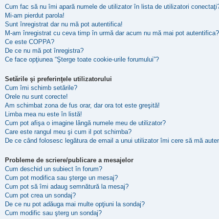
Cum fac să nu îmi apară numele de utilizator în lista de utilizatori conectaţi
Mi-am pierdut parola!
Sunt înregistrat dar nu mă pot autentifica!
M-am înregistrat cu ceva timp în urmă dar acum nu mă mai pot autentifica?
Ce este COPPA?
De ce nu mă pot înregistra?
Ce face opţiunea “Şterge toate cookie-urile forumului”?
Setările şi preferinţele utilizatorului
Cum îmi schimb setările?
Orele nu sunt corecte!
Am schimbat zona de fus orar, dar ora tot este greşită!
Limba mea nu este în listă!
Cum pot afişa o imagine lângă numele meu de utilizator?
Care este rangul meu şi cum il pot schimba?
De ce când folosesc legătura de email a unui utilizator îmi cere să mă auten
Probleme de scriere/publicare a mesajelor
Cum deschid un subiect în forum?
Cum pot modifica sau şterge un mesaj?
Cum pot să îmi adaug semnătură la mesaj?
Cum pot crea un sondaj?
De ce nu pot adăuga mai multe opţiuni la sondaj?
Cum modific sau şterg un sondaj?