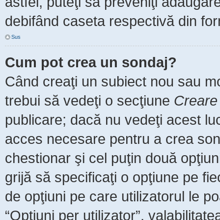
astfel, puteţi să preveniţi adăuga
debifând caseta respectivă din for
Sus
Cum pot crea un sondaj?
Când creaţi un subiect nou sau mod
trebui să vedeţi o secţiune
Creare
publicare; dacă nu vedeţi acest luc
acces necesare pentru a crea sonda
chestionar şi cel puţin două opţiu
grijă să specificaţi o opţiune pe fi
de opţiuni pe care utilizatorul le po
“Opţiuni per utilizator”, valabilita