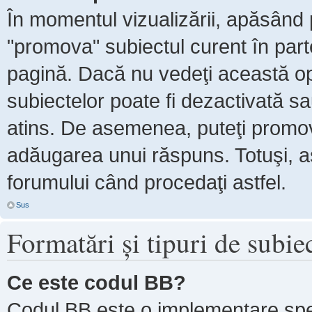
În momentul vizualizării, apăsând 
"promova" subiectul curent în par
pagină. Dacă nu vedeţi această 
subiectelor poate fi dezactivată s
atins. De asemenea, puteţi promova
adăugarea unui răspuns. Totuşi, as
forumului când procedaţi astfel.
Sus
Formatări şi tipuri de subie
Ce este codul BB?
Codul BB este o implementare spe