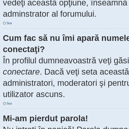
vedeţi această opţiune, înseamnă 
adminstrator al forumului.
Sus
Cum fac să nu îmi apară numele de
conectaţi?
În profilul dumneavoastră veţi găs
conectare
. Dacă veţi seta aceast
administratori, moderatori şi pent
utilizator ascuns.
Sus
Mi-am pierdut parola!