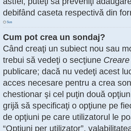
astfel, puteţi să preveniţi adăuga
debifând caseta respectivă din for
Sus
Cum pot crea un sondaj?
Când creaţi un subiect nou sau mod
trebui să vedeţi o secţiune
Creare
publicare; dacă nu vedeţi acest luc
acces necesare pentru a crea sonda
chestionar şi cel puţin două opţiu
grijă să specificaţi o opţiune pe fi
de opţiuni pe care utilizatorul le po
“Opţiuni per utilizator”, valabilita