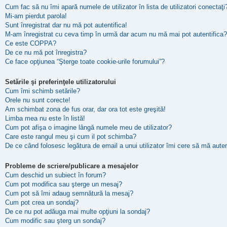
Cum fac să nu îmi apară numele de utilizator în lista de utilizatori conectaţi
Mi-am pierdut parola!
Sunt înregistrat dar nu mă pot autentifica!
M-am înregistrat cu ceva timp în urmă dar acum nu mă mai pot autentifica?
Ce este COPPA?
De ce nu mă pot înregistra?
Ce face opţiunea “Şterge toate cookie-urile forumului”?
Setările şi preferinţele utilizatorului
Cum îmi schimb setările?
Orele nu sunt corecte!
Am schimbat zona de fus orar, dar ora tot este greşită!
Limba mea nu este în listă!
Cum pot afişa o imagine lângă numele meu de utilizator?
Care este rangul meu şi cum il pot schimba?
De ce când folosesc legătura de email a unui utilizator îmi cere să mă auten
Probleme de scriere/publicare a mesajelor
Cum deschid un subiect în forum?
Cum pot modifica sau şterge un mesaj?
Cum pot să îmi adaug semnătură la mesaj?
Cum pot crea un sondaj?
De ce nu pot adăuga mai multe opţiuni la sondaj?
Cum modific sau şterg un sondaj?