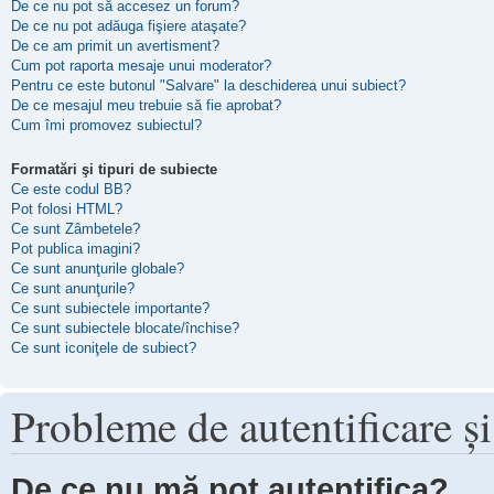
De ce nu pot să accesez un forum?
De ce nu pot adăuga fişiere ataşate?
De ce am primit un avertisment?
Cum pot raporta mesaje unui moderator?
Pentru ce este butonul "Salvare" la deschiderea unui subiect?
De ce mesajul meu trebuie să fie aprobat?
Cum îmi promovez subiectul?
Formatări şi tipuri de subiecte
Ce este codul BB?
Pot folosi HTML?
Ce sunt Zâmbetele?
Pot publica imagini?
Ce sunt anunţurile globale?
Ce sunt anunţurile?
Ce sunt subiectele importante?
Ce sunt subiectele blocate/închise?
Ce sunt iconiţele de subiect?
Probleme de autentificare şi
De ce nu mă pot autentifica?