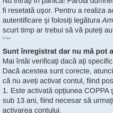
Nu intraţi în panică! Parola dumne
fi resetată uşor. Pentru a realiza 
autentificare şi folosiţi legătura
Am 
scurt timp ar trebui să vă puteţi aut
Sus
Sunt înregistrat dar nu mă pot a
Mai întâi verificaţi dacă aţi specifi
Dacă acestea sunt corecte, atunci 
că nu aveți activat contul, fiind pos
1. Este activată opţiunea COPPA şi 
sub 13 ani, fiind necesar să urmaţi 
activarea contului.