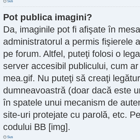
Sus
Pot publica imagini?
Da, imaginile pot fi afişate în m
administratorul a permis fişierele a
pe forum. Altfel, puteţi folosi o le
server accesibil publicului, cum a
mea.gif. Nu puteţi să creaţi legătur
dumneavoastră (doar dacă este un 
în spatele unui mecanism de autent
site-uri protejate cu parolă, etc. P
codului BB [img].
Sus