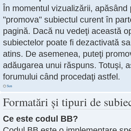
În momentul vizualizării, apăsând 
"promova" subiectul curent în par
pagină. Dacă nu vedeţi această 
subiectelor poate fi dezactivată s
atins. De asemenea, puteţi promova
adăugarea unui răspuns. Totuşi, as
forumului când procedaţi astfel.
Sus
Formatări şi tipuri de subie
Ce este codul BB?
Codul BB este o implementare spe