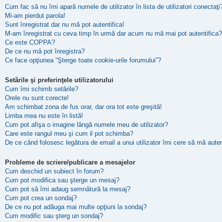
Cum fac să nu îmi apară numele de utilizator în lista de utilizatori conectaţi
Mi-am pierdut parola!
Sunt înregistrat dar nu mă pot autentifica!
M-am înregistrat cu ceva timp în urmă dar acum nu mă mai pot autentifica?
Ce este COPPA?
De ce nu mă pot înregistra?
Ce face opţiunea “Şterge toate cookie-urile forumului”?
Setările şi preferinţele utilizatorului
Cum îmi schimb setările?
Orele nu sunt corecte!
Am schimbat zona de fus orar, dar ora tot este greşită!
Limba mea nu este în listă!
Cum pot afişa o imagine lângă numele meu de utilizator?
Care este rangul meu şi cum il pot schimba?
De ce când folosesc legătura de email a unui utilizator îmi cere să mă auten
Probleme de scriere/publicare a mesajelor
Cum deschid un subiect în forum?
Cum pot modifica sau şterge un mesaj?
Cum pot să îmi adaug semnătură la mesaj?
Cum pot crea un sondaj?
De ce nu pot adăuga mai multe opţiuni la sondaj?
Cum modific sau şterg un sondaj?