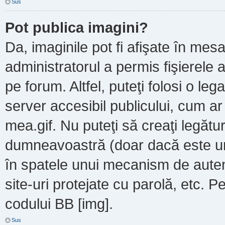
Sus
Pot publica imagini?
Da, imaginile pot fi afişate în m
administratorul a permis fişierele a
pe forum. Altfel, puteţi folosi o le
server accesibil publicului, cum a
mea.gif. Nu puteţi să creaţi legătur
dumneavoastră (doar dacă este un 
în spatele unui mecanism de autent
site-uri protejate cu parolă, etc. P
codului BB [img].
Sus