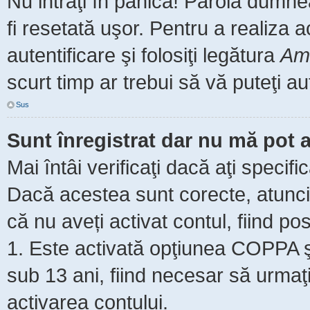
Nu intraţi în panică! Parola dumne
fi resetată uşor. Pentru a realiza 
autentificare şi folosiţi legătura
Am 
scurt timp ar trebui să vă puteţi aut
Sus
Sunt înregistrat dar nu mă pot a
Mai întâi verificaţi dacă aţi specifi
Dacă acestea sunt corecte, atunci 
că nu aveți activat contul, fiind pos
1. Este activată opţiunea COPPA şi 
sub 13 ani, fiind necesar să urmaţi 
activarea contului.