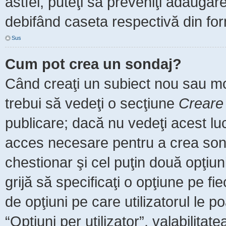
astfel, puteţi să preveniţi adăuga
debifând caseta respectivă din for
Sus
Cum pot crea un sondaj?
Când creaţi un subiect nou sau mod
trebui să vedeţi o secţiune
Creare
publicare; dacă nu vedeţi acest luc
acces necesare pentru a crea sonda
chestionar şi cel puţin două opţiu
grijă să specificaţi o opţiune pe fi
de opţiuni pe care utilizatorul le po
“Opţiuni per utilizator”, valabilita