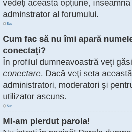
vedeţi această opţiune, înseamnă 
adminstrator al forumului.
Sus
Cum fac să nu îmi apară numele de
conectaţi?
În profilul dumneavoastră veţi găs
conectare
. Dacă veţi seta aceast
administratori, moderatori şi pent
utilizator ascuns.
Sus
Mi-am pierdut parola!