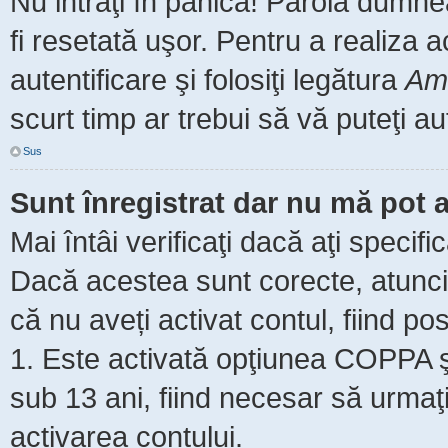
Nu intraţi în panică! Parola dumne
fi resetată uşor. Pentru a realiza 
autentificare şi folosiţi legătura
Am 
scurt timp ar trebui să vă puteţi aut
Sus
Sunt înregistrat dar nu mă pot a
Mai întâi verificaţi dacă aţi specifi
Dacă acestea sunt corecte, atunci 
că nu aveți activat contul, fiind pos
1. Este activată opţiunea COPPA şi 
sub 13 ani, fiind necesar să urmaţi 
activarea contului.