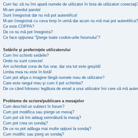
Cum fac să nu îmi apară numele de utilizator în lista de utilizatori conectaţi
Mi-am pierdut parola!
Sunt înregistrat dar nu mă pot autentifica!
M-am înregistrat cu ceva timp în urmă dar acum nu mă mai pot autentifica?
Ce este COPPA?
De ce nu mă pot înregistra?
Ce face opţiunea “Şterge toate cookie-urile forumului”?
Setările şi preferinţele utilizatorului
Cum îmi schimb setările?
Orele nu sunt corecte!
Am schimbat zona de fus orar, dar ora tot este greşită!
Limba mea nu este în listă!
Cum pot afişa o imagine lângă numele meu de utilizator?
Care este rangul meu şi cum il pot schimba?
De ce când folosesc legătura de email a unui utilizator îmi cere să mă auten
Probleme de scriere/publicare a mesajelor
Cum deschid un subiect în forum?
Cum pot modifica sau şterge un mesaj?
Cum pot să îmi adaug semnătură la mesaj?
Cum pot crea un sondaj?
De ce nu pot adăuga mai multe opţiuni la sondaj?
Cum modific sau şterg un sondaj?