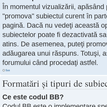
În momentul vizualizării, apăsând 
"promova" subiectul curent în par
pagină. Dacă nu vedeţi această 
subiectelor poate fi dezactivată s
atins. De asemenea, puteţi promova
adăugarea unui răspuns. Totuşi, as
forumului când procedaţi astfel.
Sus
Formatări şi tipuri de subie
Ce este codul BB?
Codul BB este o implementare spe