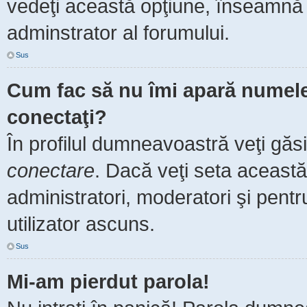
vedeţi această opţiune, înseamnă 
adminstrator al forumului.
Sus
Cum fac să nu îmi apară numele de
conectaţi?
În profilul dumneavoastră veţi găs
conectare
. Dacă veţi seta aceast
administratori, moderatori şi pent
utilizator ascuns.
Sus
Mi-am pierdut parola!