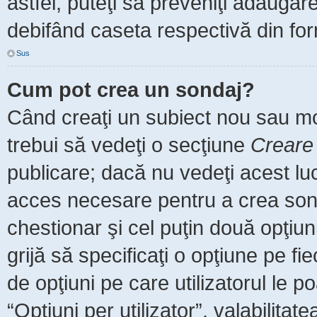
astfel, puteţi să preveniţi adăuga
debifând caseta respectivă din for
Sus
Cum pot crea un sondaj?
Când creaţi un subiect nou sau mod
trebui să vedeţi o secţiune
Creare
publicare; dacă nu vedeţi acest luc
acces necesare pentru a crea sonda
chestionar şi cel puţin două opţiu
grijă să specificaţi o opţiune pe fi
de opţiuni pe care utilizatorul le po
“Opţiuni per utilizator”, valabilita