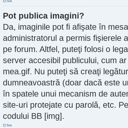
Sus
Pot publica imagini?
Da, imaginile pot fi afişate în m
administratorul a permis fişierele a
pe forum. Altfel, puteţi folosi o le
server accesibil publicului, cum a
mea.gif. Nu puteţi să creaţi legătur
dumneavoastră (doar dacă este un 
în spatele unui mecanism de autent
site-uri protejate cu parolă, etc. P
codului BB [img].
Sus