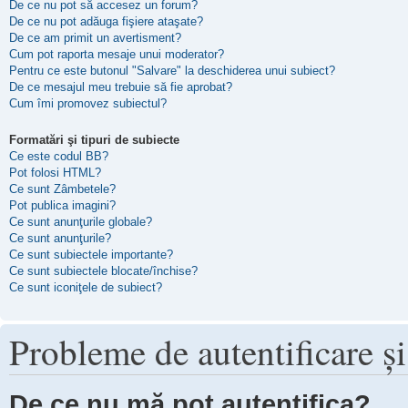
De ce nu pot să accesez un forum?
De ce nu pot adăuga fişiere ataşate?
De ce am primit un avertisment?
Cum pot raporta mesaje unui moderator?
Pentru ce este butonul "Salvare" la deschiderea unui subiect?
De ce mesajul meu trebuie să fie aprobat?
Cum îmi promovez subiectul?
Formatări şi tipuri de subiecte
Ce este codul BB?
Pot folosi HTML?
Ce sunt Zâmbetele?
Pot publica imagini?
Ce sunt anunţurile globale?
Ce sunt anunţurile?
Ce sunt subiectele importante?
Ce sunt subiectele blocate/închise?
Ce sunt iconiţele de subiect?
Probleme de autentificare şi
De ce nu mă pot autentifica?