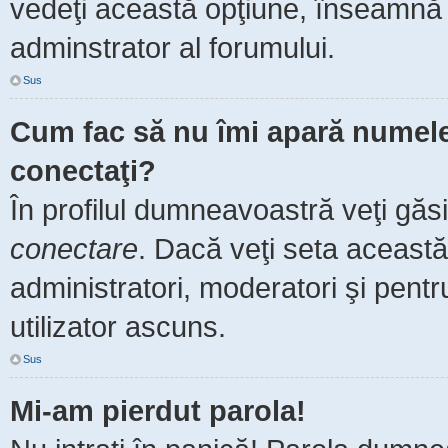
vedeţi această opţiune, înseamnă 
adminstrator al forumului.
Sus
Cum fac să nu îmi apară numele de
conectaţi?
În profilul dumneavoastră veţi găs
conectare
. Dacă veţi seta aceast
administratori, moderatori şi pent
utilizator ascuns.
Sus
Mi-am pierdut parola!