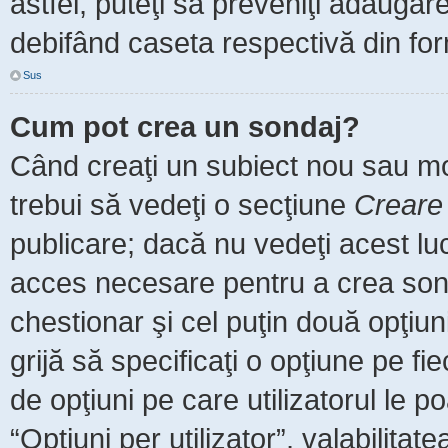
astfel, puteţi să preveniţi adăuga
debifând caseta respectivă din for
Sus
Cum pot crea un sondaj?
Când creaţi un subiect nou sau mod
trebui să vedeţi o secţiune
Creare
publicare; dacă nu vedeţi acest luc
acces necesare pentru a crea sonda
chestionar şi cel puţin două opţiu
grijă să specificaţi o opţiune pe fi
de opţiuni pe care utilizatorul le po
“Opţiuni per utilizator”, valabilita