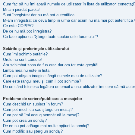
Cum fac să nu îmi apară numele de utilizator în lista de utilizatori conectaţi
Mi-am pierdut parola!
Sunt înregistrat dar nu mă pot autentifica!
M-am înregistrat cu ceva timp în urmă dar acum nu mă mai pot autentifica?
Ce este COPPA?
De ce nu mă pot înregistra?
Ce face opţiunea “Şterge toate cookie-urile forumului”?
Setările şi preferinţele utilizatorului
Cum îmi schimb setările?
Orele nu sunt corecte!
Am schimbat zona de fus orar, dar ora tot este greşită!
Limba mea nu este în listă!
Cum pot afişa o imagine lângă numele meu de utilizator?
Care este rangul meu şi cum il pot schimba?
De ce când folosesc legătura de email a unui utilizator îmi cere să mă auten
Probleme de scriere/publicare a mesajelor
Cum deschid un subiect în forum?
Cum pot modifica sau şterge un mesaj?
Cum pot să îmi adaug semnătură la mesaj?
Cum pot crea un sondaj?
De ce nu pot adăuga mai multe opţiuni la sondaj?
Cum modific sau şterg un sondaj?