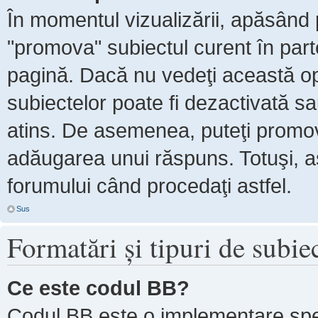
În momentul vizualizării, apăsând 
"promova" subiectul curent în par
pagină. Dacă nu vedeţi această 
subiectelor poate fi dezactivată s
atins. De asemenea, puteţi promova
adăugarea unui răspuns. Totuşi, as
forumului când procedaţi astfel.
Sus
Formatări şi tipuri de subie
Ce este codul BB?
Codul BB este o implementare spe