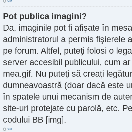
Sus
Pot publica imagini?
Da, imaginile pot fi afişate în m
administratorul a permis fişierele a
pe forum. Altfel, puteţi folosi o le
server accesibil publicului, cum a
mea.gif. Nu puteţi să creaţi legătur
dumneavoastră (doar dacă este un 
în spatele unui mecanism de autent
site-uri protejate cu parolă, etc. P
codului BB [img].
Sus