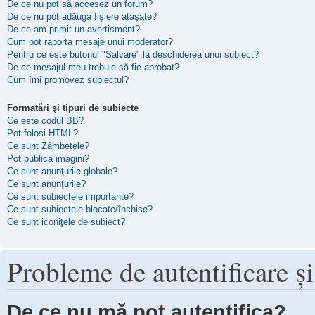
De ce nu pot să accesez un forum?
De ce nu pot adăuga fişiere ataşate?
De ce am primit un avertisment?
Cum pot raporta mesaje unui moderator?
Pentru ce este butonul "Salvare" la deschiderea unui subiect?
De ce mesajul meu trebuie să fie aprobat?
Cum îmi promovez subiectul?
Formatări şi tipuri de subiecte
Ce este codul BB?
Pot folosi HTML?
Ce sunt Zâmbetele?
Pot publica imagini?
Ce sunt anunţurile globale?
Ce sunt anunţurile?
Ce sunt subiectele importante?
Ce sunt subiectele blocate/închise?
Ce sunt iconiţele de subiect?
Probleme de autentificare şi
De ce nu mă pot autentifica?