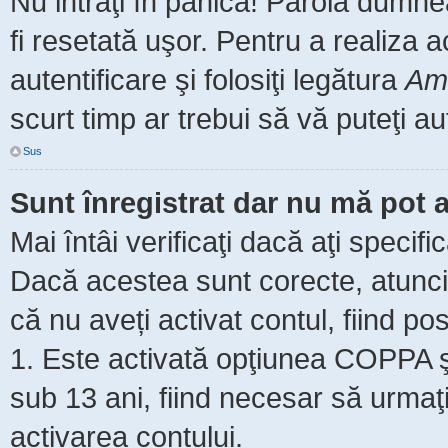
Nu intraţi în panică! Parola dumne
fi resetată uşor. Pentru a realiza 
autentificare şi folosiţi legătura
Am 
scurt timp ar trebui să vă puteţi aut
Sus
Sunt înregistrat dar nu mă pot a
Mai întâi verificaţi dacă aţi specifi
Dacă acestea sunt corecte, atunci 
că nu aveți activat contul, fiind pos
1. Este activată opţiunea COPPA şi 
sub 13 ani, fiind necesar să urmaţi 
activarea contului.