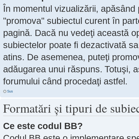
În momentul vizualizării, apăsând 
"promova" subiectul curent în par
pagină. Dacă nu vedeţi această 
subiectelor poate fi dezactivată s
atins. De asemenea, puteţi promova
adăugarea unui răspuns. Totuşi, as
forumului când procedaţi astfel.
Sus
Formatări şi tipuri de subie
Ce este codul BB?
Codul BB este o implementare spe