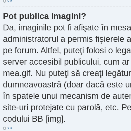
Sus
Pot publica imagini?
Da, imaginile pot fi afişate în m
administratorul a permis fişierele a
pe forum. Altfel, puteţi folosi o le
server accesibil publicului, cum a
mea.gif. Nu puteţi să creaţi legătur
dumneavoastră (doar dacă este un 
în spatele unui mecanism de autent
site-uri protejate cu parolă, etc. P
codului BB [img].
Sus