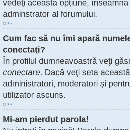
vedeţi această opţiune, înseamnă 
adminstrator al forumului.
Sus
Cum fac să nu îmi apară numele de
conectaţi?
În profilul dumneavoastră veţi găs
conectare
. Dacă veţi seta aceast
administratori, moderatori şi pent
utilizator ascuns.
Sus
Mi-am pierdut parola!