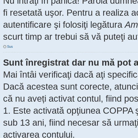
Nu intraţi în panică! Parola dumne
fi resetată uşor. Pentru a realiza 
autentificare şi folosiţi legătura
Am 
scurt timp ar trebui să vă puteţi aut
Sus
Sunt înregistrat dar nu mă pot a
Mai întâi verificaţi dacă aţi specifi
Dacă acestea sunt corecte, atunci 
că nu aveți activat contul, fiind pos
1. Este activată opţiunea COPPA şi 
sub 13 ani, fiind necesar să urmaţi 
activarea contului.