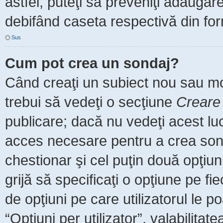
astfel, puteţi să preveniţi adăuga
debifând caseta respectivă din for
Sus
Cum pot crea un sondaj?
Când creaţi un subiect nou sau mod
trebui să vedeţi o secţiune
Creare
publicare; dacă nu vedeţi acest luc
acces necesare pentru a crea sonda
chestionar şi cel puţin două opţiu
grijă să specificaţi o opţiune pe fi
de opţiuni pe care utilizatorul le po
“Opţiuni per utilizator”, valabilita