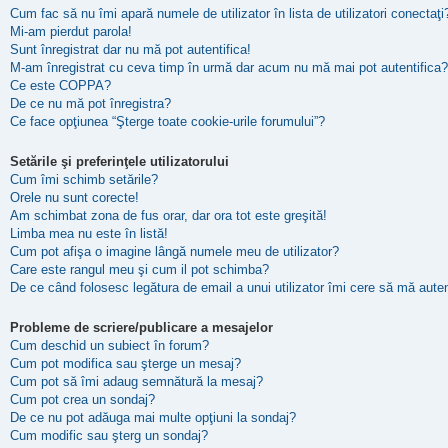
Cum fac să nu îmi apară numele de utilizator în lista de utilizatori conectaţi
Mi-am pierdut parola!
Sunt înregistrat dar nu mă pot autentifica!
M-am înregistrat cu ceva timp în urmă dar acum nu mă mai pot autentifica?
Ce este COPPA?
De ce nu mă pot înregistra?
Ce face opţiunea “Şterge toate cookie-urile forumului”?
Setările şi preferinţele utilizatorului
Cum îmi schimb setările?
Orele nu sunt corecte!
Am schimbat zona de fus orar, dar ora tot este greşită!
Limba mea nu este în listă!
Cum pot afişa o imagine lângă numele meu de utilizator?
Care este rangul meu şi cum il pot schimba?
De ce când folosesc legătura de email a unui utilizator îmi cere să mă auten
Probleme de scriere/publicare a mesajelor
Cum deschid un subiect în forum?
Cum pot modifica sau şterge un mesaj?
Cum pot să îmi adaug semnătură la mesaj?
Cum pot crea un sondaj?
De ce nu pot adăuga mai multe opţiuni la sondaj?
Cum modific sau şterg un sondaj?