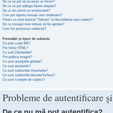
De ce nu pot să accesez un forum?
De ce nu pot adăuga fişiere ataşate?
De ce am primit un avertisment?
Cum pot raporta mesaje unui moderator?
Pentru ce este butonul "Salvare" la deschiderea unui subiect?
De ce mesajul meu trebuie să fie aprobat?
Cum îmi promovez subiectul?
Formatări şi tipuri de subiecte
Ce este codul BB?
Pot folosi HTML?
Ce sunt Zâmbetele?
Pot publica imagini?
Ce sunt anunţurile globale?
Ce sunt anunţurile?
Ce sunt subiectele importante?
Ce sunt subiectele blocate/închise?
Ce sunt iconiţele de subiect?
Probleme de autentificare şi
De ce nu mă pot autentifica?