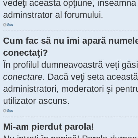
vedeţi această opţiune, înseamnă 
adminstrator al forumului.
Sus
Cum fac să nu îmi apară numele de
conectaţi?
În profilul dumneavoastră veţi găs
conectare
. Dacă veţi seta aceast
administratori, moderatori şi pent
utilizator ascuns.
Sus
Mi-am pierdut parola!