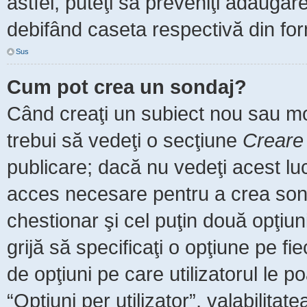
astfel, puteţi să preveniţi adăuga
debifând caseta respectivă din for
Sus
Cum pot crea un sondaj?
Când creaţi un subiect nou sau mod
trebui să vedeţi o secţiune
Creare
publicare; dacă nu vedeţi acest luc
acces necesare pentru a crea sonda
chestionar şi cel puţin două opţiu
grijă să specificaţi o opţiune pe fi
de opţiuni pe care utilizatorul le po
“Opţiuni per utilizator”, valabilita