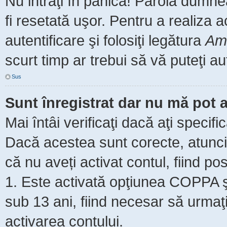
Nu intraţi în panică! Parola dumne
fi resetată uşor. Pentru a realiza 
autentificare şi folosiţi legătura
Am 
scurt timp ar trebui să vă puteţi aut
Sus
Sunt înregistrat dar nu mă pot a
Mai întâi verificaţi dacă aţi specifi
Dacă acestea sunt corecte, atunci 
că nu aveți activat contul, fiind pos
1. Este activată opţiunea COPPA şi 
sub 13 ani, fiind necesar să urmaţi 
activarea contului.