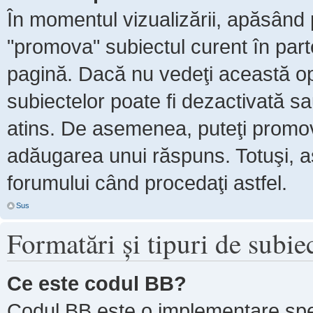
În momentul vizualizării, apăsând 
"promova" subiectul curent în par
pagină. Dacă nu vedeţi această 
subiectelor poate fi dezactivată s
atins. De asemenea, puteţi promova
adăugarea unui răspuns. Totuşi, as
forumului când procedaţi astfel.
Sus
Formatări şi tipuri de subie
Ce este codul BB?
Codul BB este o implementare spe