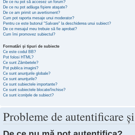
De ce nu pot să accesez un forum?
De ce nu pot adăuga fişiere ataşate?
De ce am primit un avertisment?
Cum pot raporta mesaje unui moderator?
Pentru ce este butonul "Salvare" la deschiderea unui subiect?
De ce mesajul meu trebuie să fie aprobat?
Cum îmi promovez subiectul?
Formatări şi tipuri de subiecte
Ce este codul BB?
Pot folosi HTML?
Ce sunt Zâmbetele?
Pot publica imagini?
Ce sunt anunţurile globale?
Ce sunt anunţurile?
Ce sunt subiectele importante?
Ce sunt subiectele blocate/închise?
Ce sunt iconiţele de subiect?
Probleme de autentificare şi
De ce nu mă pot autentifica?