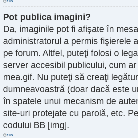
Sus
Pot publica imagini?
Da, imaginile pot fi afişate în m
administratorul a permis fişierele a
pe forum. Altfel, puteţi folosi o le
server accesibil publicului, cum a
mea.gif. Nu puteţi să creaţi legătur
dumneavoastră (doar dacă este un 
în spatele unui mecanism de autent
site-uri protejate cu parolă, etc. P
codului BB [img].
Sus