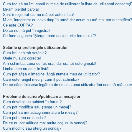
Cum fac să nu îmi apară numele de utilizator în lista de utilizatori conectaţi
Mi-am pierdut parola!
Sunt înregistrat dar nu mă pot autentifica!
M-am înregistrat cu ceva timp în urmă dar acum nu mă mai pot autentifica?
Ce este COPPA?
De ce nu mă pot înregistra?
Ce face opţiunea “Şterge toate cookie-urile forumului”?
Setările şi preferinţele utilizatorului
Cum îmi schimb setările?
Orele nu sunt corecte!
Am schimbat zona de fus orar, dar ora tot este greşită!
Limba mea nu este în listă!
Cum pot afişa o imagine lângă numele meu de utilizator?
Care este rangul meu şi cum il pot schimba?
De ce când folosesc legătura de email a unui utilizator îmi cere să mă auten
Probleme de scriere/publicare a mesajelor
Cum deschid un subiect în forum?
Cum pot modifica sau şterge un mesaj?
Cum pot să îmi adaug semnătură la mesaj?
Cum pot crea un sondaj?
De ce nu pot adăuga mai multe opţiuni la sondaj?
Cum modific sau şterg un sondaj?