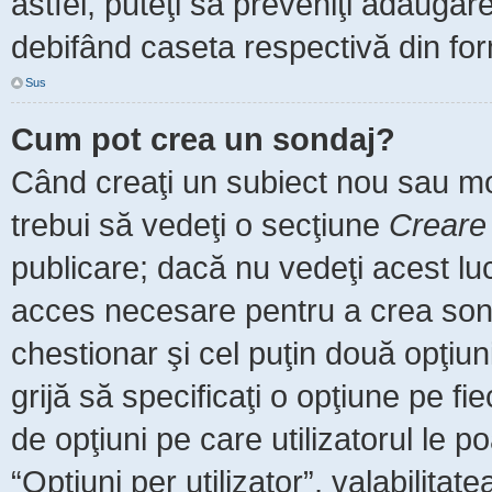
astfel, puteţi să preveniţi adăuga
debifând caseta respectivă din for
Sus
Cum pot crea un sondaj?
Când creaţi un subiect nou sau mod
trebui să vedeţi o secţiune
Creare
publicare; dacă nu vedeţi acest luc
acces necesare pentru a crea sonda
chestionar şi cel puţin două opţiu
grijă să specificaţi o opţiune pe fi
de opţiuni pe care utilizatorul le po
“Opţiuni per utilizator”, valabilita