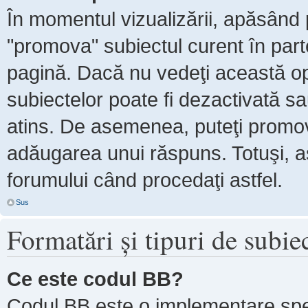
În momentul vizualizării, apăsând 
"promova" subiectul curent în par
pagină. Dacă nu vedeţi această 
subiectelor poate fi dezactivată s
atins. De asemenea, puteţi promova
adăugarea unui răspuns. Totuşi, as
forumului când procedaţi astfel.
Sus
Formatări şi tipuri de subie
Ce este codul BB?
Codul BB este o implementare spe