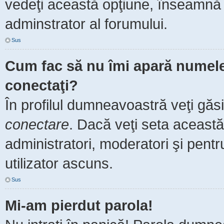
vedeţi această opţiune, înseamnă 
adminstrator al forumului.
Sus
Cum fac să nu îmi apară numele de
conectaţi?
În profilul dumneavoastră veţi găs
conectare
. Dacă veţi seta aceast
administratori, moderatori şi pent
utilizator ascuns.
Sus
Mi-am pierdut parola!