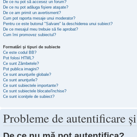
De ce nu pot să accesez un forum?
De ce nu pot adăuga fişiere ataşate?
De ce am primit un avertisment?
Cum pot raporta mesaje unui moderator?
Pentru ce este butonul "Salvare" la deschiderea unui subiect?
De ce mesajul meu trebuie să fie aprobat?
Cum îmi promovez subiectul?
Formatări şi tipuri de subiecte
Ce este codul BB?
Pot folosi HTML?
Ce sunt Zâmbetele?
Pot publica imagini?
Ce sunt anunţurile globale?
Ce sunt anunţurile?
Ce sunt subiectele importante?
Ce sunt subiectele blocate/închise?
Ce sunt iconiţele de subiect?
Probleme de autentificare şi
De ce nu mă pot autentifica?