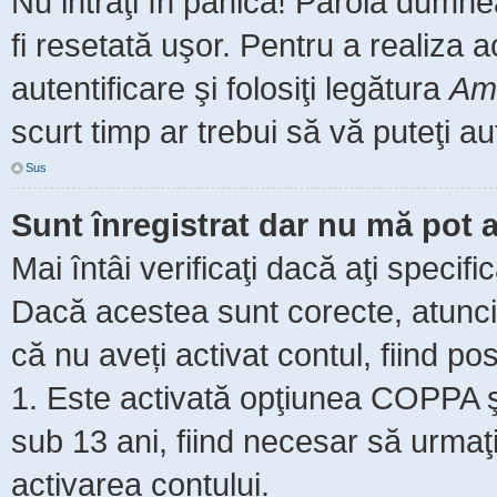
Nu intraţi în panică! Parola dumne
fi resetată uşor. Pentru a realiza 
autentificare şi folosiţi legătura
Am 
scurt timp ar trebui să vă puteţi aut
Sus
Sunt înregistrat dar nu mă pot a
Mai întâi verificaţi dacă aţi specifi
Dacă acestea sunt corecte, atunci 
că nu aveți activat contul, fiind pos
1. Este activată opţiunea COPPA şi 
sub 13 ani, fiind necesar să urmaţi 
activarea contului.