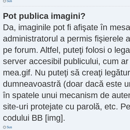
Sus
Pot publica imagini?
Da, imaginile pot fi afişate în m
administratorul a permis fişierele a
pe forum. Altfel, puteţi folosi o le
server accesibil publicului, cum a
mea.gif. Nu puteţi să creaţi legătur
dumneavoastră (doar dacă este un 
în spatele unui mecanism de autent
site-uri protejate cu parolă, etc. P
codului BB [img].
Sus