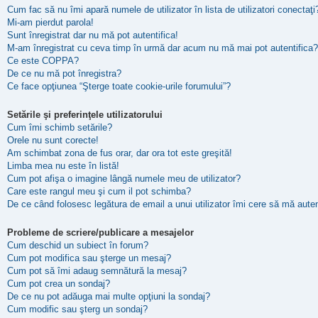
Cum fac să nu îmi apară numele de utilizator în lista de utilizatori conectaţi
Mi-am pierdut parola!
Sunt înregistrat dar nu mă pot autentifica!
M-am înregistrat cu ceva timp în urmă dar acum nu mă mai pot autentifica?
Ce este COPPA?
De ce nu mă pot înregistra?
Ce face opţiunea “Şterge toate cookie-urile forumului”?
Setările şi preferinţele utilizatorului
Cum îmi schimb setările?
Orele nu sunt corecte!
Am schimbat zona de fus orar, dar ora tot este greşită!
Limba mea nu este în listă!
Cum pot afişa o imagine lângă numele meu de utilizator?
Care este rangul meu şi cum il pot schimba?
De ce când folosesc legătura de email a unui utilizator îmi cere să mă auten
Probleme de scriere/publicare a mesajelor
Cum deschid un subiect în forum?
Cum pot modifica sau şterge un mesaj?
Cum pot să îmi adaug semnătură la mesaj?
Cum pot crea un sondaj?
De ce nu pot adăuga mai multe opţiuni la sondaj?
Cum modific sau şterg un sondaj?