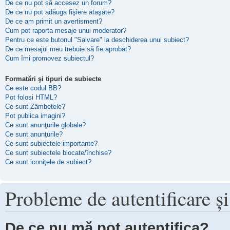
De ce nu pot să accesez un forum?
De ce nu pot adăuga fişiere ataşate?
De ce am primit un avertisment?
Cum pot raporta mesaje unui moderator?
Pentru ce este butonul "Salvare" la deschiderea unui subiect?
De ce mesajul meu trebuie să fie aprobat?
Cum îmi promovez subiectul?
Formatări şi tipuri de subiecte
Ce este codul BB?
Pot folosi HTML?
Ce sunt Zâmbetele?
Pot publica imagini?
Ce sunt anunţurile globale?
Ce sunt anunţurile?
Ce sunt subiectele importante?
Ce sunt subiectele blocate/închise?
Ce sunt iconiţele de subiect?
Probleme de autentificare şi
De ce nu mă pot autentifica?