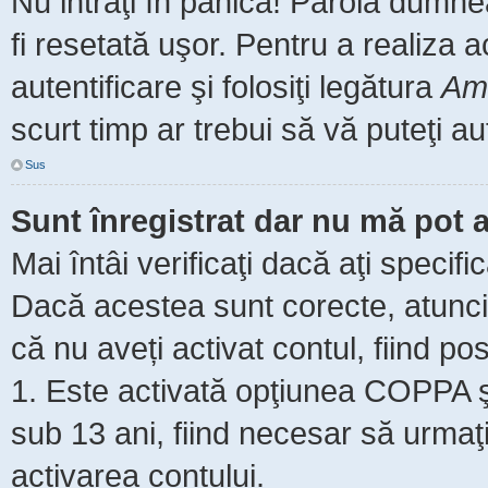
Nu intraţi în panică! Parola dumne
fi resetată uşor. Pentru a realiza 
autentificare şi folosiţi legătura
Am 
scurt timp ar trebui să vă puteţi aut
Sus
Sunt înregistrat dar nu mă pot a
Mai întâi verificaţi dacă aţi specifi
Dacă acestea sunt corecte, atunci 
că nu aveți activat contul, fiind pos
1. Este activată opţiunea COPPA şi 
sub 13 ani, fiind necesar să urmaţi 
activarea contului.