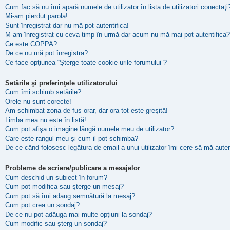
Cum fac să nu îmi apară numele de utilizator în lista de utilizatori conectaţi
Mi-am pierdut parola!
Sunt înregistrat dar nu mă pot autentifica!
M-am înregistrat cu ceva timp în urmă dar acum nu mă mai pot autentifica?
Ce este COPPA?
De ce nu mă pot înregistra?
Ce face opţiunea “Şterge toate cookie-urile forumului”?
Setările şi preferinţele utilizatorului
Cum îmi schimb setările?
Orele nu sunt corecte!
Am schimbat zona de fus orar, dar ora tot este greşită!
Limba mea nu este în listă!
Cum pot afişa o imagine lângă numele meu de utilizator?
Care este rangul meu şi cum il pot schimba?
De ce când folosesc legătura de email a unui utilizator îmi cere să mă auten
Probleme de scriere/publicare a mesajelor
Cum deschid un subiect în forum?
Cum pot modifica sau şterge un mesaj?
Cum pot să îmi adaug semnătură la mesaj?
Cum pot crea un sondaj?
De ce nu pot adăuga mai multe opţiuni la sondaj?
Cum modific sau şterg un sondaj?