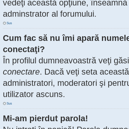
vedeţi această opţiune, înseamnă 
adminstrator al forumului.
Sus
Cum fac să nu îmi apară numele de
conectaţi?
În profilul dumneavoastră veţi găs
conectare
. Dacă veţi seta aceast
administratori, moderatori şi pent
utilizator ascuns.
Sus
Mi-am pierdut parola!