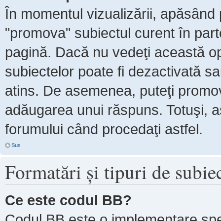
În momentul vizualizării, apăsând 
"promova" subiectul curent în par
pagină. Dacă nu vedeţi această 
subiectelor poate fi dezactivată s
atins. De asemenea, puteţi promova
adăugarea unui răspuns. Totuşi, as
forumului când procedaţi astfel.
Sus
Formatări şi tipuri de subie
Ce este codul BB?
Codul BB este o implementare spe