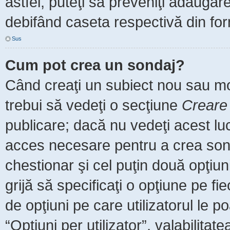
astfel, puteţi să preveniţi adăuga
debifând caseta respectivă din for
Sus
Cum pot crea un sondaj?
Când creaţi un subiect nou sau mod
trebui să vedeţi o secţiune
Creare
publicare; dacă nu vedeţi acest luc
acces necesare pentru a crea sonda
chestionar şi cel puţin două opţiu
grijă să specificaţi o opţiune pe fi
de opţiuni pe care utilizatorul le po
“Opţiuni per utilizator”, valabilita