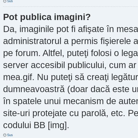
Sus
Pot publica imagini?
Da, imaginile pot fi afişate în m
administratorul a permis fişierele a
pe forum. Altfel, puteţi folosi o le
server accesibil publicului, cum a
mea.gif. Nu puteţi să creaţi legătur
dumneavoastră (doar dacă este un 
în spatele unui mecanism de autent
site-uri protejate cu parolă, etc. P
codului BB [img].
Sus