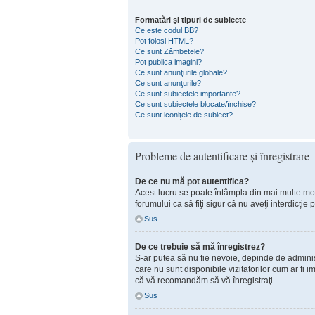
Formatări şi tipuri de subiecte
Ce este codul BB?
Pot folosi HTML?
Ce sunt Zâmbetele?
Pot publica imagini?
Ce sunt anunţurile globale?
Ce sunt anunţurile?
Ce sunt subiectele importante?
Ce sunt subiectele blocate/închise?
Ce sunt iconiţele de subiect?
Probleme de autentificare şi înregistrare
De ce nu mă pot autentifica?
Acest lucru se poate întâmpla din mai multe motiv
forumului ca să fiţi sigur că nu aveţi interdicţi
Sus
De ce trebuie să mă înregistrez?
S-ar putea să nu fie nevoie, depinde de administ
care nu sunt disponibile vizitatorilor cum ar fi 
că vă recomandăm să vă înregistraţi.
Sus