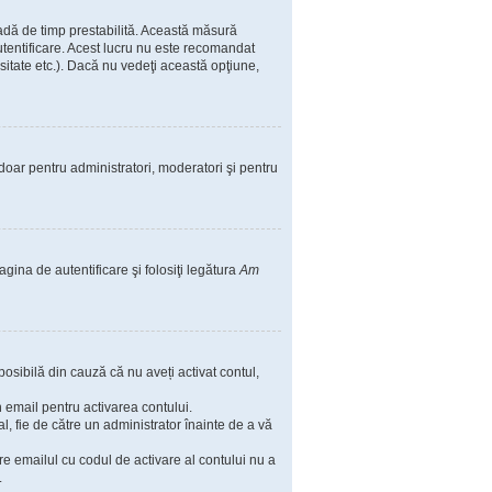
ioadă de timp prestabilită. Această măsură
utentificare. Acest lucru nu este recomandat
rsitate etc.). Dacă nu vedeţi această opţiune,
il doar pentru administratori, moderatori şi pentru
agina de autentificare şi folosiţi legătura
Am
posibilă din cauză că nu aveți activat contul,
in email pentru activarea contului.
nal, fie de către un administrator înainte de a vă
are emailul cu codul de activare al contului nu a
.