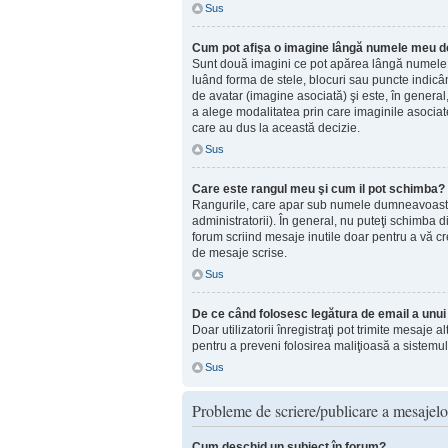
Sus
Cum pot afişa o imagine lângă numele meu de 
Sunt două imagini ce pot apărea lângă numele d
luând forma de stele, blocuri sau puncte indic
de avatar (imagine asociată) şi este, în general
a alege modalitatea prin care imaginile asociate 
care au dus la această decizie.
Sus
Care este rangul meu şi cum il pot schimba?
Rangurile, care apar sub numele dumneavoastră d
administratorii). În general, nu puteţi schimba 
forum scriind mesaje inutile doar pentru a vă cr
de mesaje scrise.
Sus
De ce când folosesc legătura de email a unui u
Doar utilizatorii înregistraţi pot trimite mesaje 
pentru a preveni folosirea maliţioasă a sistemul
Sus
Probleme de scriere/publicare a mesajelo
Cum deschid un subiect în forum?