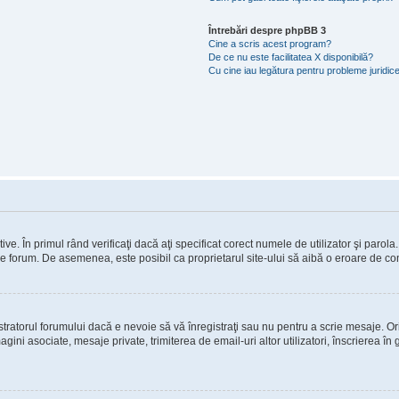
Întrebări despre phpBB 3
Cine a scris acest program?
De ce nu este facilitatea X disponibilă?
Cu cine iau legătura pentru probleme juridic
e. În primul rând verificaţi dacă aţi specificat corect numele de utilizator şi parola
e pe forum. De asemenea, este posibil ca proprietarul site-ului să aibă o eroare de co
ratorul forumului dacă e nevoie să vă înregistraţi sau nu pentru a scrie mesaje. Ori
imagini asociate, mesaje private, trimiterea de email-uri altor utilizatori, înscrierea