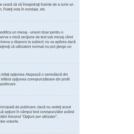
e ceară să vă înregistraţi înainte de a scrie un
, Puteţi vota în sondaje, etc.
 modifica un mesaj - uneori doar pentru o
bserva o mică secţiune de text sub mesaj când
ă cineva a răspuns la subiect; nu va apărea dacă
ineţi că utilizatorii normali nu pot şterge un
 bifaţi opţiunea
Ataşează o semnătură
din
bifând opţiunea corespunzătoare din profil.
 publicare.
incipală de publicare; dacă nu vedeţi acest
două opţiuni în câmpul text corespunzător având
ării folosind “Opţiuni per utilizator”,
mbe voturile.