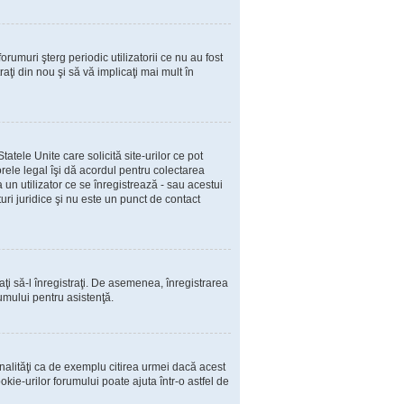
rumuri şterg periodic utilizatorii ce nu au fost
ţi din nou şi să vă implicaţi mai mult în
atele Unite care solicită site-urilor ce pot
orele legal îşi dă acordul pentru colectarea
un utilizator ce se înregistrează - sau acestui
turi juridice şi nu este un punct de contact
caţi să-l înregistraţi. De asemenea, înregistrarea
rumului pentru asistenţă.
nalităţi ca de exemplu citirea urmei dacă acest
ie-urilor forumului poate ajuta într-o astfel de