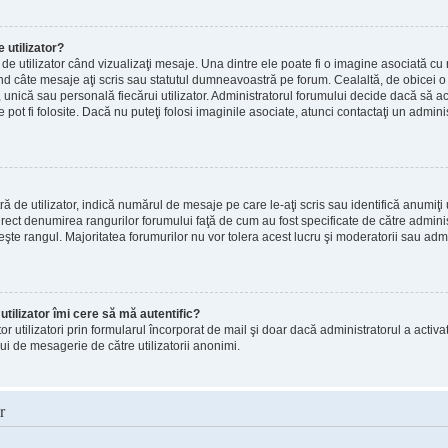
utilizator?
e utilizator când vizualizaţi mesaje. Una dintre ele poate fi o imagine asociată c
ând câte mesaje aţi scris sau statutul dumneavoastră pe forum. Cealaltă, de obice
, unică sau personală fiecărui utilizator. Administratorul forumului decide dacă să ac
pot fi folosite. Dacă nu puteţi folosi imaginile asociate, atunci contactaţi un adminis
e utilizator, indică numărul de mesaje pe care le-aţi scris sau identifică anumiţi u
direct denumirea rangurilor forumului faţă de cum au fost specificate de către admin
eşte rangul. Majoritatea forumurilor nu vor tolera acest lucru şi moderatorii sau adm
tilizator îmi cere să mă autentific?
altor utilizatori prin formularul încorporat de mail şi doar dacă administratorul a activa
ui de mesagerie de către utilizatorii anonimi.
r