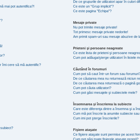
De ce grupurile de utilizatori apar în culori di
ă mai pot autentifica?!
Ce este un “Grup implicit”?
Ce este pagina "Echipa"?
”?
Mesaje private
Nu pot trimite mesaje private!
Tot primesc mesaje private nedorite!
Am primit spam-uri sau mesaje abuzive de la
ă!
Prieteni şi persoane neagreate
Ce este lista de prieteni şi persoane neagre
tor?
Cum pot adăuga/şterge utilizatori în listele
r îmi cere să mă autentific?
Căutând în forumuri
Cum pot să caut într-un forum sau forumuri
De ce căutarea mea nu returnează niciun re
De ce căutarea mea returnează o pagină go
Cum pot căuta utilizatori?
Cum pot găsi mesajele şi subiectele mele?
Însemnarea şi înscrierea la subiecte
Care este diferenţa dintre a însemna şi a în
Cum mă pot înscrie la anumite subiecte sau
Cum imi pot şterge înscrierile?
 subiect?
Fişiere ataşate
Ce fişiere ataşate sunt permise pe acest fo
Cum pot găsi toate fişierele ataşate proprii?