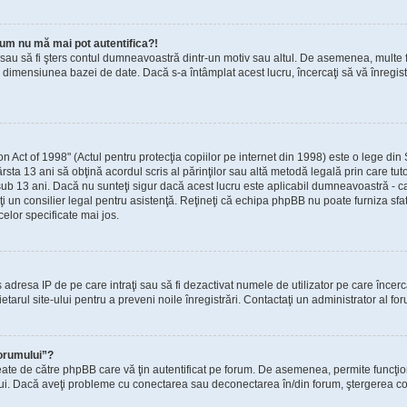
um nu mă mai pot autentifica?!
t sau să fi şters contul dumneavoastră dintr-un motiv sau altul. De asemenea, multe fo
dimensiunea bazei de date. Dacă s-a întâmplat acest lucru, încercaţi să vă înregistra
ct of 1998" (Actul pentru protecţia copiilor pe internet din 1998) este o lege din St
rsta 13 ani să obţină acordul scris al părinţilor sau altă metodă legală prin care tut
sub 13 ani. Dacă nu sunteţi sigur dacă acest lucru este aplicabil dumneavoastră - ca 
taţi un consilier legal pentru asistenţă. Reţineţi că echipa phpBB nu poate furniza sfa
celor specificate mai jos.
zis adresa IP de pe care intraţi sau să fi dezactivat numele de utilizator pe care încer
ietarul site-ului pentru a preveni noile înregistrări. Contactaţi un administrator al fo
forumului”?
eate de către phpBB care vă ţin autentificat pe forum. De asemenea, permite funcţio
ului. Dacă aveţi probleme cu conectarea sau deconectarea în/din forum, ştergerea cook