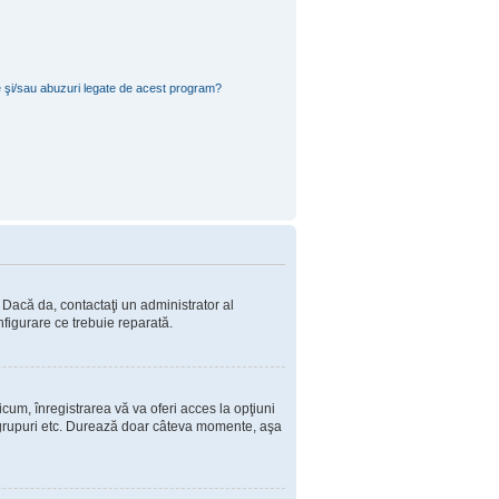
e şi/sau abuzuri legate de acest program?
. Dacă da, contactaţi un administrator al
nfigurare ce trebuie reparată.
cum, înregistrarea vă va oferi acces la opţiuni
 în grupuri etc. Durează doar câteva momente, aşa