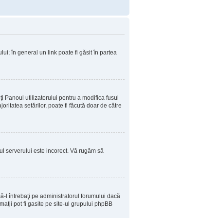
ui; în general un link poate fi găsit în partea
ţi Panoul utilizatorului pentru a modifica fusul
oritatea setărilor, poate fi făcută doar de către
sul serverului este incorect. Vă rugăm să
-l întrebaţi pe administratorul forumului dacă
aţii pot fi gasite pe site-ul grupului phpBB