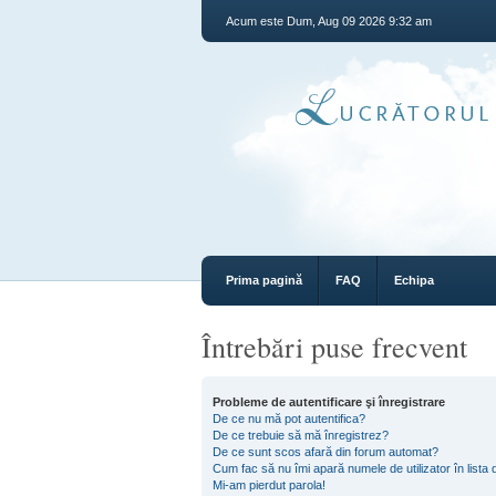
Acum este Dum, Aug 09 2026 9:32 am
Prima pagină
FAQ
Echipa
Întrebări puse frecvent
Probleme de autentificare şi înregistrare
De ce nu mă pot autentifica?
De ce trebuie să mă înregistrez?
De ce sunt scos afară din forum automat?
Cum fac să nu îmi apară numele de utilizator în lista d
Mi-am pierdut parola!