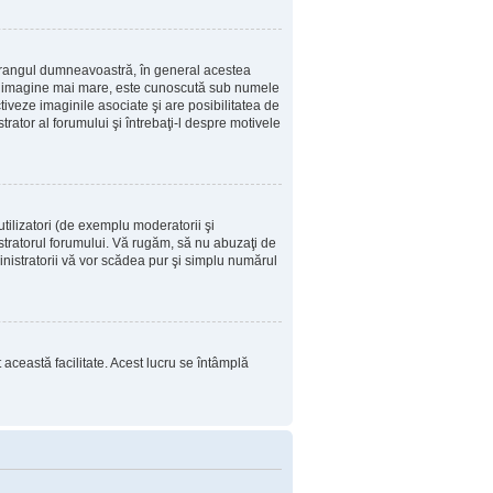
u rangul dumneavoastră, în general acestea
i o imagine mai mare, este cunoscută sub numele
tiveze imaginile asociate şi are posibilitatea de
trator al forumului şi întrebaţi-l despre motivele
tilizatori (de exemplu moderatorii şi
istratorul forumului. Vă rugăm, să nu abuzaţi de
inistratorii vă vor scădea pur şi simplu numărul
t această facilitate. Acest lucru se întâmplă