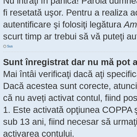
Nu intraţi în panică! Parola dumne
fi resetată uşor. Pentru a realiza 
autentificare şi folosiţi legătura
Am 
scurt timp ar trebui să vă puteţi aut
Sus
Sunt înregistrat dar nu mă pot a
Mai întâi verificaţi dacă aţi specifi
Dacă acestea sunt corecte, atunci 
că nu aveți activat contul, fiind pos
1. Este activată opţiunea COPPA şi 
sub 13 ani, fiind necesar să urmaţi 
activarea contului.