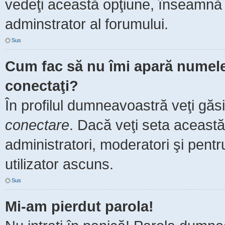
vedeţi această opţiune, înseamnă 
adminstrator al forumului.
Sus
Cum fac să nu îmi apară numele de
conectaţi?
În profilul dumneavoastră veţi găs
conectare
. Dacă veţi seta aceast
administratori, moderatori şi pent
utilizator ascuns.
Sus
Mi-am pierdut parola!