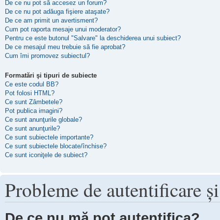
De ce nu pot să accesez un forum?
De ce nu pot adăuga fişiere ataşate?
De ce am primit un avertisment?
Cum pot raporta mesaje unui moderator?
Pentru ce este butonul "Salvare" la deschiderea unui subiect?
De ce mesajul meu trebuie să fie aprobat?
Cum îmi promovez subiectul?
Formatări şi tipuri de subiecte
Ce este codul BB?
Pot folosi HTML?
Ce sunt Zâmbetele?
Pot publica imagini?
Ce sunt anunţurile globale?
Ce sunt anunţurile?
Ce sunt subiectele importante?
Ce sunt subiectele blocate/închise?
Ce sunt iconiţele de subiect?
Probleme de autentificare şi
De ce nu mă pot autentifica?