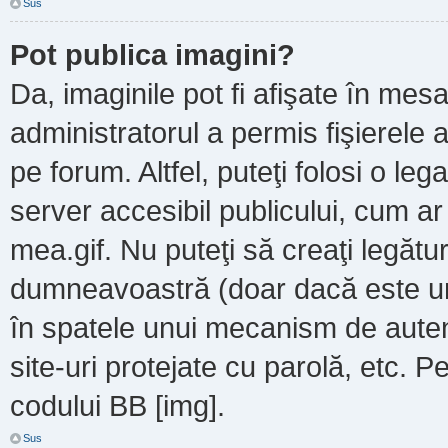
Sus
Pot publica imagini?
Da, imaginile pot fi afişate în m
administratorul a permis fişierele a
pe forum. Altfel, puteţi folosi o le
server accesibil publicului, cum a
mea.gif. Nu puteţi să creaţi legătur
dumneavoastră (doar dacă este un 
în spatele unui mecanism de autent
site-uri protejate cu parolă, etc. P
codului BB [img].
Sus