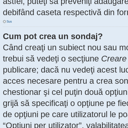
astfel, puteţi să preveniţi adăuga
debifând caseta respectivă din for
Sus
Cum pot crea un sondaj?
Când creaţi un subiect nou sau mod
trebui să vedeţi o secţiune
Creare
publicare; dacă nu vedeţi acest luc
acces necesare pentru a crea sonda
chestionar şi cel puţin două opţiu
grijă să specificaţi o opţiune pe fi
de opţiuni pe care utilizatorul le po
“Opţiuni per utilizator”, valabilita