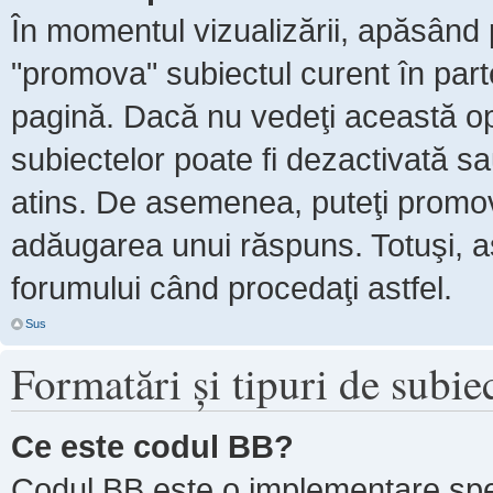
În momentul vizualizării, apăsând 
"promova" subiectul curent în par
pagină. Dacă nu vedeţi această 
subiectelor poate fi dezactivată s
atins. De asemenea, puteţi promova
adăugarea unui răspuns. Totuşi, as
forumului când procedaţi astfel.
Sus
Formatări şi tipuri de subie
Ce este codul BB?
Codul BB este o implementare spe