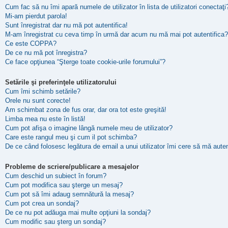
Cum fac să nu îmi apară numele de utilizator în lista de utilizatori conectaţi
Mi-am pierdut parola!
Sunt înregistrat dar nu mă pot autentifica!
M-am înregistrat cu ceva timp în urmă dar acum nu mă mai pot autentifica?
Ce este COPPA?
De ce nu mă pot înregistra?
Ce face opţiunea “Şterge toate cookie-urile forumului”?
Setările şi preferinţele utilizatorului
Cum îmi schimb setările?
Orele nu sunt corecte!
Am schimbat zona de fus orar, dar ora tot este greşită!
Limba mea nu este în listă!
Cum pot afişa o imagine lângă numele meu de utilizator?
Care este rangul meu şi cum il pot schimba?
De ce când folosesc legătura de email a unui utilizator îmi cere să mă auten
Probleme de scriere/publicare a mesajelor
Cum deschid un subiect în forum?
Cum pot modifica sau şterge un mesaj?
Cum pot să îmi adaug semnătură la mesaj?
Cum pot crea un sondaj?
De ce nu pot adăuga mai multe opţiuni la sondaj?
Cum modific sau şterg un sondaj?