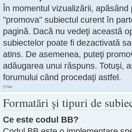
În momentul vizualizării, apăsând 
"promova" subiectul curent în par
pagină. Dacă nu vedeţi această 
subiectelor poate fi dezactivată s
atins. De asemenea, puteţi promova
adăugarea unui răspuns. Totuşi, as
forumului când procedaţi astfel.
Sus
Formatări şi tipuri de subie
Ce este codul BB?
Codul BB este o implementare spe