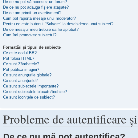
De ce nu pot să accesez un forum?
De ce nu pot adăuga fişiere ataşate?
De ce am primit un avertisment?
Cum pot raporta mesaje unui moderator?
Pentru ce este butonul "Salvare" la deschiderea unui subiect?
De ce mesajul meu trebuie să fie aprobat?
Cum îmi promovez subiectul?
Formatări şi tipuri de subiecte
Ce este codul BB?
Pot folosi HTML?
Ce sunt Zâmbetele?
Pot publica imagini?
Ce sunt anunţurile globale?
Ce sunt anunţurile?
Ce sunt subiectele importante?
Ce sunt subiectele blocate/închise?
Ce sunt iconiţele de subiect?
Probleme de autentificare şi
De ce nu mă pot autentifica?