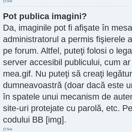
Sus
Pot publica imagini?
Da, imaginile pot fi afişate în m
administratorul a permis fişierele a
pe forum. Altfel, puteţi folosi o le
server accesibil publicului, cum a
mea.gif. Nu puteţi să creaţi legătur
dumneavoastră (doar dacă este un 
în spatele unui mecanism de autent
site-uri protejate cu parolă, etc. P
codului BB [img].
Sus