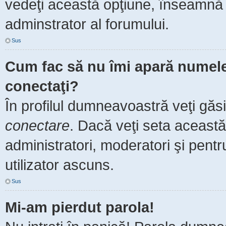
vedeţi această opţiune, înseamnă 
adminstrator al forumului.
Sus
Cum fac să nu îmi apară numele de
conectaţi?
În profilul dumneavoastră veţi găs
conectare
. Dacă veţi seta aceast
administratori, moderatori şi pent
utilizator ascuns.
Sus
Mi-am pierdut parola!