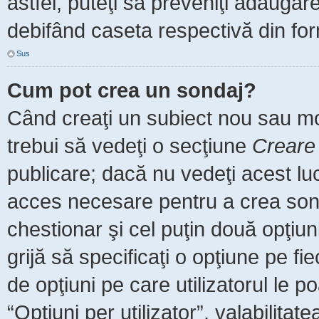
astfel, puteţi să preveniţi adăuga
debifând caseta respectivă din for
Sus
Cum pot crea un sondaj?
Când creaţi un subiect nou sau mod
trebui să vedeţi o secţiune
Creare
publicare; dacă nu vedeţi acest luc
acces necesare pentru a crea sonda
chestionar şi cel puţin două opţiu
grijă să specificaţi o opţiune pe fi
de opţiuni pe care utilizatorul le po
“Opţiuni per utilizator”, valabilita