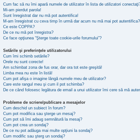
Cum fac să nu îmi apară numele de utilizator în lista de utilizatori conectaţi
Mi-am pierdut parola!
Sunt înregistrat dar nu mă pot autentifica!
M-am înregistrat cu ceva timp în urmă dar acum nu mă mai pot autentifica?
Ce este COPPA?
De ce nu mă pot înregistra?
Ce face opţiunea “Şterge toate cookie-urile forumului”?
Setările şi preferinţele utilizatorului
Cum îmi schimb setările?
Orele nu sunt corecte!
Am schimbat zona de fus orar, dar ora tot este greşită!
Limba mea nu este în listă!
Cum pot afişa o imagine lângă numele meu de utilizator?
Care este rangul meu şi cum il pot schimba?
De ce când folosesc legătura de email a unui utilizator îmi cere să mă auten
Probleme de scriere/publicare a mesajelor
Cum deschid un subiect în forum?
Cum pot modifica sau şterge un mesaj?
Cum pot să îmi adaug semnătură la mesaj?
Cum pot crea un sondaj?
De ce nu pot adăuga mai multe opţiuni la sondaj?
Cum modific sau şterg un sondaj?