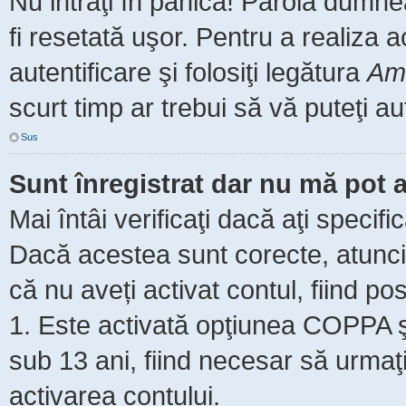
Nu intraţi în panică! Parola dumne
fi resetată uşor. Pentru a realiza 
autentificare şi folosiţi legătura
Am 
scurt timp ar trebui să vă puteţi aut
Sus
Sunt înregistrat dar nu mă pot a
Mai întâi verificaţi dacă aţi specifi
Dacă acestea sunt corecte, atunci 
că nu aveți activat contul, fiind pos
1. Este activată opţiunea COPPA şi 
sub 13 ani, fiind necesar să urmaţi 
activarea contului.