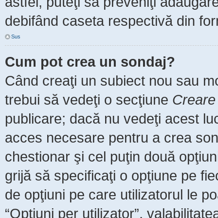
astfel, puteţi să preveniţi adăuga
debifând caseta respectivă din for
Sus
Cum pot crea un sondaj?
Când creaţi un subiect nou sau mod
trebui să vedeţi o secţiune
Creare
publicare; dacă nu vedeţi acest luc
acces necesare pentru a crea sonda
chestionar şi cel puţin două opţiu
grijă să specificaţi o opţiune pe fi
de opţiuni pe care utilizatorul le po
“Opţiuni per utilizator”, valabilita