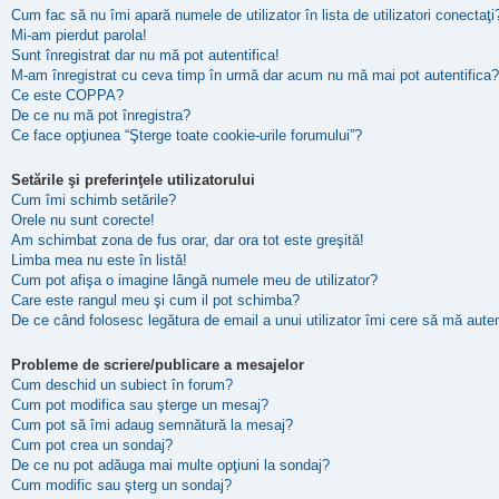
Cum fac să nu îmi apară numele de utilizator în lista de utilizatori conectaţi
Mi-am pierdut parola!
Sunt înregistrat dar nu mă pot autentifica!
M-am înregistrat cu ceva timp în urmă dar acum nu mă mai pot autentifica?
Ce este COPPA?
De ce nu mă pot înregistra?
Ce face opţiunea “Şterge toate cookie-urile forumului”?
Setările şi preferinţele utilizatorului
Cum îmi schimb setările?
Orele nu sunt corecte!
Am schimbat zona de fus orar, dar ora tot este greşită!
Limba mea nu este în listă!
Cum pot afişa o imagine lângă numele meu de utilizator?
Care este rangul meu şi cum il pot schimba?
De ce când folosesc legătura de email a unui utilizator îmi cere să mă auten
Probleme de scriere/publicare a mesajelor
Cum deschid un subiect în forum?
Cum pot modifica sau şterge un mesaj?
Cum pot să îmi adaug semnătură la mesaj?
Cum pot crea un sondaj?
De ce nu pot adăuga mai multe opţiuni la sondaj?
Cum modific sau şterg un sondaj?