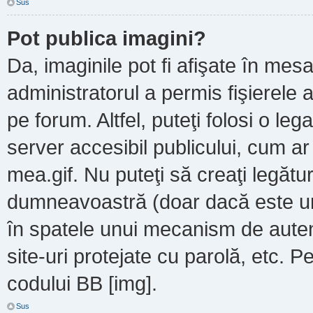
Sus
Pot publica imagini?
Da, imaginile pot fi afişate în m
administratorul a permis fişierele a
pe forum. Altfel, puteţi folosi o le
server accesibil publicului, cum a
mea.gif. Nu puteţi să creaţi legătur
dumneavoastră (doar dacă este un 
în spatele unui mecanism de autent
site-uri protejate cu parolă, etc. P
codului BB [img].
Sus