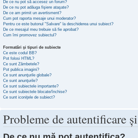
De ce nu pot să accesez un forum?
De ce nu pot adăuga fişiere ataşate?
De ce am primit un avertisment?
Cum pot raporta mesaje unui moderator?
Pentru ce este butonul "Salvare" la deschiderea unui subiect?
De ce mesajul meu trebuie să fie aprobat?
Cum îmi promovez subiectul?
Formatări şi tipuri de subiecte
Ce este codul BB?
Pot folosi HTML?
Ce sunt Zâmbetele?
Pot publica imagini?
Ce sunt anunţurile globale?
Ce sunt anunţurile?
Ce sunt subiectele importante?
Ce sunt subiectele blocate/închise?
Ce sunt iconiţele de subiect?
Probleme de autentificare şi
De ce nu mă pot autentifica?