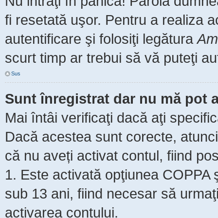
Nu intraţi în panică! Parola dumne
fi resetată uşor. Pentru a realiza 
autentificare şi folosiţi legătura
Am 
scurt timp ar trebui să vă puteţi aut
Sus
Sunt înregistrat dar nu mă pot a
Mai întâi verificaţi dacă aţi specifi
Dacă acestea sunt corecte, atunci 
că nu aveți activat contul, fiind pos
1. Este activată opţiunea COPPA şi 
sub 13 ani, fiind necesar să urmaţi 
activarea contului.