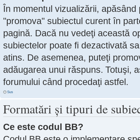
În momentul vizualizării, apăsând 
"promova" subiectul curent în par
pagină. Dacă nu vedeţi această 
subiectelor poate fi dezactivată s
atins. De asemenea, puteţi promova
adăugarea unui răspuns. Totuşi, as
forumului când procedaţi astfel.
Sus
Formatări şi tipuri de subie
Ce este codul BB?
Codul BB este o implementare spe