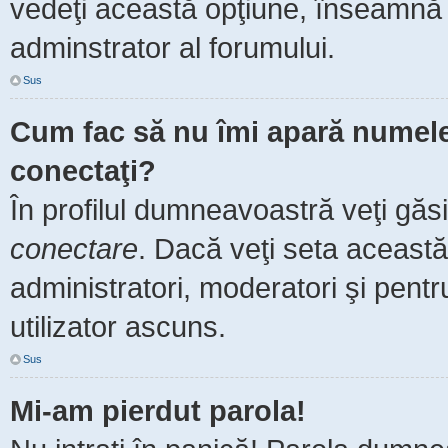
vedeţi această opţiune, înseamnă 
adminstrator al forumului.
Sus
Cum fac să nu îmi apară numele de
conectaţi?
În profilul dumneavoastră veţi găs
conectare
. Dacă veţi seta aceast
administratori, moderatori şi pent
utilizator ascuns.
Sus
Mi-am pierdut parola!