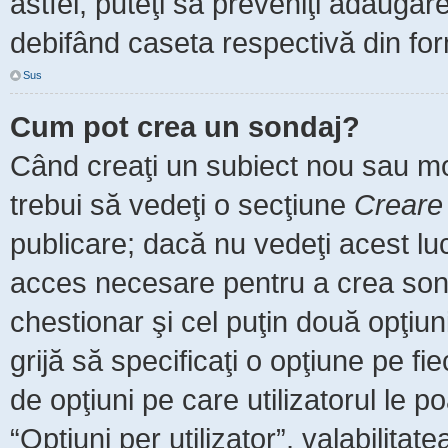
astfel, puteţi să preveniţi adăuga
debifând caseta respectivă din for
Sus
Cum pot crea un sondaj?
Când creaţi un subiect nou sau mod
trebui să vedeţi o secţiune
Creare
publicare; dacă nu vedeţi acest luc
acces necesare pentru a crea sonda
chestionar şi cel puţin două opţiu
grijă să specificaţi o opţiune pe fi
de opţiuni pe care utilizatorul le po
“Opţiuni per utilizator”, valabilita