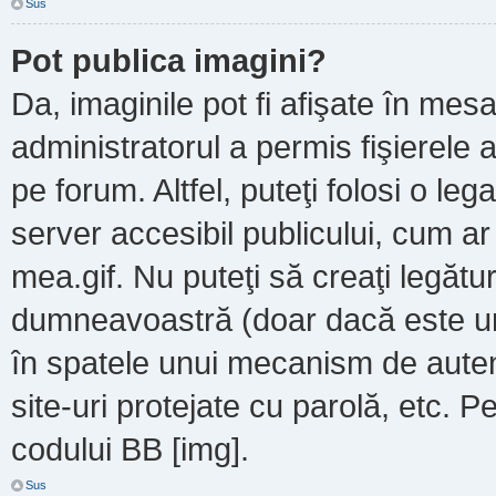
Sus
Pot publica imagini?
Da, imaginile pot fi afişate în m
administratorul a permis fişierele a
pe forum. Altfel, puteţi folosi o le
server accesibil publicului, cum a
mea.gif. Nu puteţi să creaţi legătur
dumneavoastră (doar dacă este un 
în spatele unui mecanism de autent
site-uri protejate cu parolă, etc. P
codului BB [img].
Sus