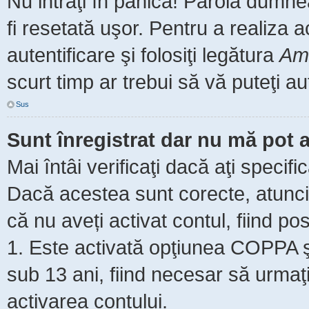
Nu intraţi în panică! Parola dumne
fi resetată uşor. Pentru a realiza 
autentificare şi folosiţi legătura
Am 
scurt timp ar trebui să vă puteţi aut
Sus
Sunt înregistrat dar nu mă pot a
Mai întâi verificaţi dacă aţi specifi
Dacă acestea sunt corecte, atunci 
că nu aveți activat contul, fiind pos
1. Este activată opţiunea COPPA şi 
sub 13 ani, fiind necesar să urmaţi 
activarea contului.