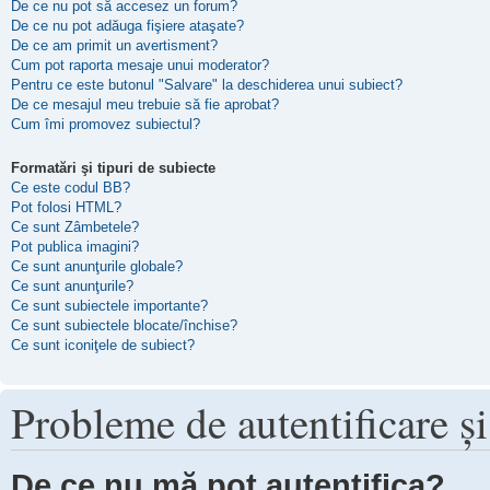
De ce nu pot să accesez un forum?
De ce nu pot adăuga fişiere ataşate?
De ce am primit un avertisment?
Cum pot raporta mesaje unui moderator?
Pentru ce este butonul "Salvare" la deschiderea unui subiect?
De ce mesajul meu trebuie să fie aprobat?
Cum îmi promovez subiectul?
Formatări şi tipuri de subiecte
Ce este codul BB?
Pot folosi HTML?
Ce sunt Zâmbetele?
Pot publica imagini?
Ce sunt anunţurile globale?
Ce sunt anunţurile?
Ce sunt subiectele importante?
Ce sunt subiectele blocate/închise?
Ce sunt iconiţele de subiect?
Probleme de autentificare şi
De ce nu mă pot autentifica?