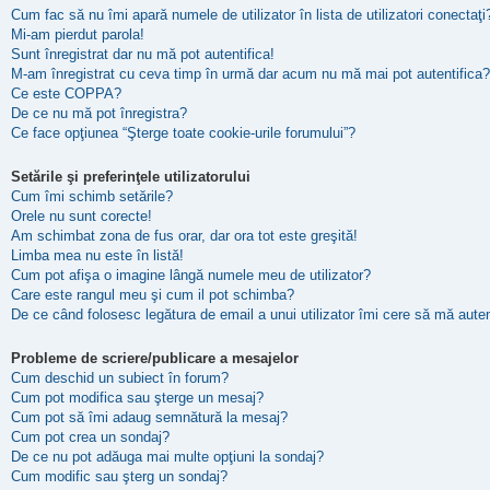
Cum fac să nu îmi apară numele de utilizator în lista de utilizatori conectaţi
Mi-am pierdut parola!
Sunt înregistrat dar nu mă pot autentifica!
M-am înregistrat cu ceva timp în urmă dar acum nu mă mai pot autentifica?
Ce este COPPA?
De ce nu mă pot înregistra?
Ce face opţiunea “Şterge toate cookie-urile forumului”?
Setările şi preferinţele utilizatorului
Cum îmi schimb setările?
Orele nu sunt corecte!
Am schimbat zona de fus orar, dar ora tot este greşită!
Limba mea nu este în listă!
Cum pot afişa o imagine lângă numele meu de utilizator?
Care este rangul meu şi cum il pot schimba?
De ce când folosesc legătura de email a unui utilizator îmi cere să mă auten
Probleme de scriere/publicare a mesajelor
Cum deschid un subiect în forum?
Cum pot modifica sau şterge un mesaj?
Cum pot să îmi adaug semnătură la mesaj?
Cum pot crea un sondaj?
De ce nu pot adăuga mai multe opţiuni la sondaj?
Cum modific sau şterg un sondaj?