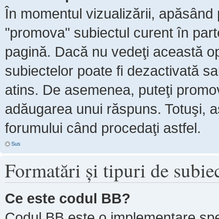
În momentul vizualizării, apăsând 
"promova" subiectul curent în par
pagină. Dacă nu vedeţi această 
subiectelor poate fi dezactivată s
atins. De asemenea, puteţi promova
adăugarea unui răspuns. Totuşi, as
forumului când procedaţi astfel.
Sus
Formatări şi tipuri de subie
Ce este codul BB?
Codul BB este o implementare spe