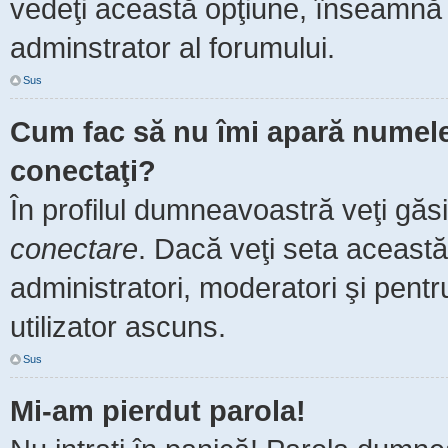
vedeţi această opţiune, înseamnă 
adminstrator al forumului.
Sus
Cum fac să nu îmi apară numele de
conectaţi?
În profilul dumneavoastră veţi găs
conectare
. Dacă veţi seta aceast
administratori, moderatori şi pent
utilizator ascuns.
Sus
Mi-am pierdut parola!