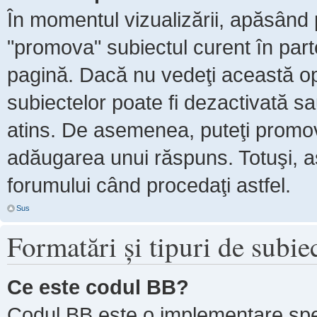
În momentul vizualizării, apăsând 
"promova" subiectul curent în par
pagină. Dacă nu vedeţi această 
subiectelor poate fi dezactivată s
atins. De asemenea, puteţi promova
adăugarea unui răspuns. Totuşi, as
forumului când procedaţi astfel.
Sus
Formatări şi tipuri de subie
Ce este codul BB?
Codul BB este o implementare spe