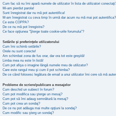
Cum fac să nu îmi apară numele de utilizator în lista de utilizatori conectaţi
Mi-am pierdut parola!
Sunt înregistrat dar nu mă pot autentifica!
M-am înregistrat cu ceva timp în urmă dar acum nu mă mai pot autentifica?
Ce este COPPA?
De ce nu mă pot înregistra?
Ce face opţiunea “Şterge toate cookie-urile forumului”?
Setările şi preferinţele utilizatorului
Cum îmi schimb setările?
Orele nu sunt corecte!
Am schimbat zona de fus orar, dar ora tot este greşită!
Limba mea nu este în listă!
Cum pot afişa o imagine lângă numele meu de utilizator?
Care este rangul meu şi cum il pot schimba?
De ce când folosesc legătura de email a unui utilizator îmi cere să mă auten
Probleme de scriere/publicare a mesajelor
Cum deschid un subiect în forum?
Cum pot modifica sau şterge un mesaj?
Cum pot să îmi adaug semnătură la mesaj?
Cum pot crea un sondaj?
De ce nu pot adăuga mai multe opţiuni la sondaj?
Cum modific sau şterg un sondaj?