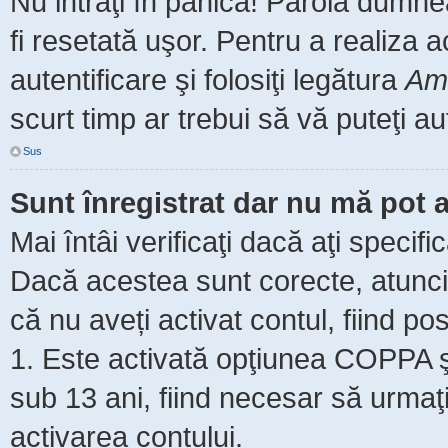
Nu intraţi în panică! Parola dumne
fi resetată uşor. Pentru a realiza 
autentificare şi folosiţi legătura
Am 
scurt timp ar trebui să vă puteţi aut
Sus
Sunt înregistrat dar nu mă pot a
Mai întâi verificaţi dacă aţi specifi
Dacă acestea sunt corecte, atunci 
că nu aveți activat contul, fiind pos
1. Este activată opţiunea COPPA şi 
sub 13 ani, fiind necesar să urmaţi 
activarea contului.