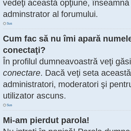
vedeţi această opţiune, înseamnă 
adminstrator al forumului.
Sus
Cum fac să nu îmi apară numele de
conectaţi?
În profilul dumneavoastră veţi găs
conectare
. Dacă veţi seta aceast
administratori, moderatori şi pent
utilizator ascuns.
Sus
Mi-am pierdut parola!