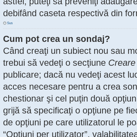
astfel, puteţi să preveniţi adăuga
debifând caseta respectivă din for
Sus
Cum pot crea un sondaj?
Când creaţi un subiect nou sau mod
trebui să vedeţi o secţiune
Creare
publicare; dacă nu vedeţi acest luc
acces necesare pentru a crea sonda
chestionar şi cel puţin două opţiu
grijă să specificaţi o opţiune pe fi
de opţiuni pe care utilizatorul le po
“Opţiuni per utilizator”, valabilita