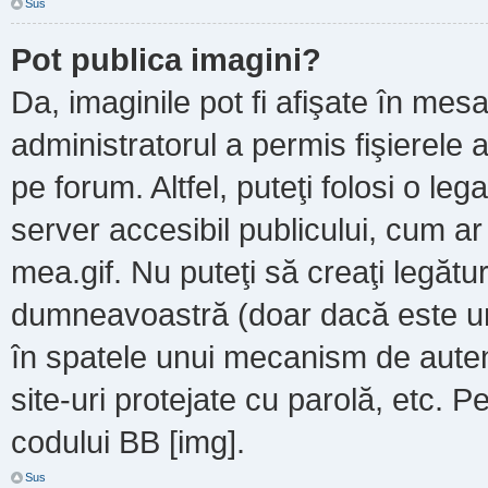
Sus
Pot publica imagini?
Da, imaginile pot fi afişate în m
administratorul a permis fişierele a
pe forum. Altfel, puteţi folosi o le
server accesibil publicului, cum a
mea.gif. Nu puteţi să creaţi legătur
dumneavoastră (doar dacă este un 
în spatele unui mecanism de autent
site-uri protejate cu parolă, etc. P
codului BB [img].
Sus