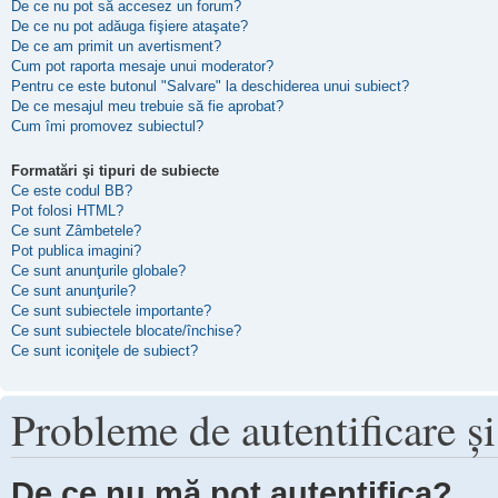
De ce nu pot să accesez un forum?
De ce nu pot adăuga fişiere ataşate?
De ce am primit un avertisment?
Cum pot raporta mesaje unui moderator?
Pentru ce este butonul "Salvare" la deschiderea unui subiect?
De ce mesajul meu trebuie să fie aprobat?
Cum îmi promovez subiectul?
Formatări şi tipuri de subiecte
Ce este codul BB?
Pot folosi HTML?
Ce sunt Zâmbetele?
Pot publica imagini?
Ce sunt anunţurile globale?
Ce sunt anunţurile?
Ce sunt subiectele importante?
Ce sunt subiectele blocate/închise?
Ce sunt iconiţele de subiect?
Probleme de autentificare şi
De ce nu mă pot autentifica?