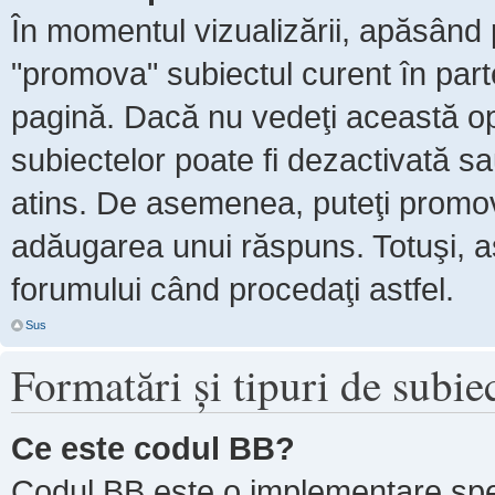
În momentul vizualizării, apăsând 
"promova" subiectul curent în par
pagină. Dacă nu vedeţi această 
subiectelor poate fi dezactivată s
atins. De asemenea, puteţi promova
adăugarea unui răspuns. Totuşi, as
forumului când procedaţi astfel.
Sus
Formatări şi tipuri de subie
Ce este codul BB?
Codul BB este o implementare spe