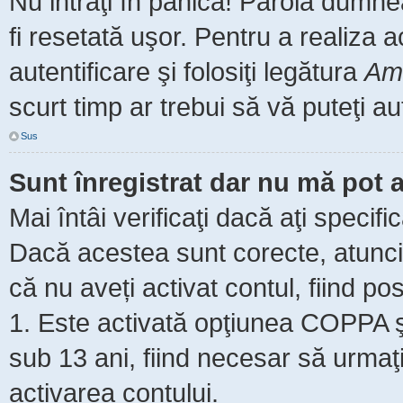
Nu intraţi în panică! Parola dumne
fi resetată uşor. Pentru a realiza 
autentificare şi folosiţi legătura
Am 
scurt timp ar trebui să vă puteţi aut
Sus
Sunt înregistrat dar nu mă pot a
Mai întâi verificaţi dacă aţi specifi
Dacă acestea sunt corecte, atunci 
că nu aveți activat contul, fiind pos
1. Este activată opţiunea COPPA şi 
sub 13 ani, fiind necesar să urmaţi 
activarea contului.