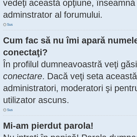
vedeţi această opţiune, înseamnă 
adminstrator al forumului.
Sus
Cum fac să nu îmi apară numele de
conectaţi?
În profilul dumneavoastră veţi găs
conectare
. Dacă veţi seta aceast
administratori, moderatori şi pent
utilizator ascuns.
Sus
Mi-am pierdut parola!