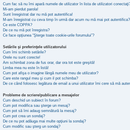
Cum fac să nu îmi apară numele de utilizator în lista de utilizatori conectaţi
Mi-am pierdut parola!
Sunt înregistrat dar nu mă pot autentifica!
M-am înregistrat cu ceva timp în urmă dar acum nu mă mai pot autentifica?
Ce este COPPA?
De ce nu mă pot înregistra?
Ce face opţiunea “Şterge toate cookie-urile forumului”?
Setările şi preferinţele utilizatorului
Cum îmi schimb setările?
Orele nu sunt corecte!
Am schimbat zona de fus orar, dar ora tot este greşită!
Limba mea nu este în listă!
Cum pot afişa o imagine lângă numele meu de utilizator?
Care este rangul meu şi cum il pot schimba?
De ce când folosesc legătura de email a unui utilizator îmi cere să mă auten
Probleme de scriere/publicare a mesajelor
Cum deschid un subiect în forum?
Cum pot modifica sau şterge un mesaj?
Cum pot să îmi adaug semnătură la mesaj?
Cum pot crea un sondaj?
De ce nu pot adăuga mai multe opţiuni la sondaj?
Cum modific sau şterg un sondaj?