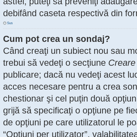
astfel, puteţi să preveniţi adăuga
debifând caseta respectivă din for
Sus
Cum pot crea un sondaj?
Când creaţi un subiect nou sau mod
trebui să vedeţi o secţiune
Creare
publicare; dacă nu vedeţi acest luc
acces necesare pentru a crea sonda
chestionar şi cel puţin două opţiu
grijă să specificaţi o opţiune pe fi
de opţiuni pe care utilizatorul le po
“Opţiuni per utilizator”, valabilita