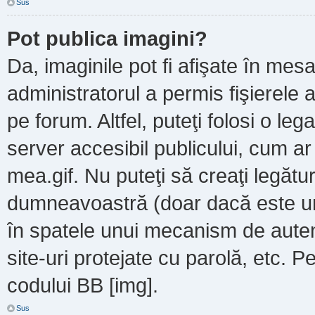
Sus
Pot publica imagini?
Da, imaginile pot fi afişate în m
administratorul a permis fişierele a
pe forum. Altfel, puteţi folosi o le
server accesibil publicului, cum a
mea.gif. Nu puteţi să creaţi legătur
dumneavoastră (doar dacă este un 
în spatele unui mecanism de autent
site-uri protejate cu parolă, etc. P
codului BB [img].
Sus