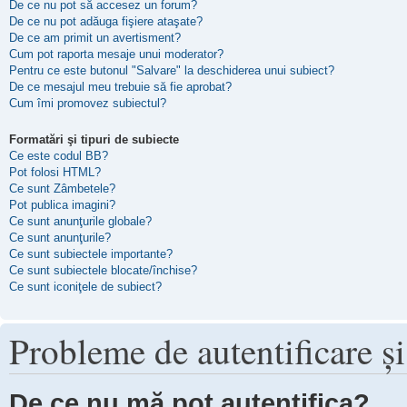
De ce nu pot să accesez un forum?
De ce nu pot adăuga fişiere ataşate?
De ce am primit un avertisment?
Cum pot raporta mesaje unui moderator?
Pentru ce este butonul "Salvare" la deschiderea unui subiect?
De ce mesajul meu trebuie să fie aprobat?
Cum îmi promovez subiectul?
Formatări şi tipuri de subiecte
Ce este codul BB?
Pot folosi HTML?
Ce sunt Zâmbetele?
Pot publica imagini?
Ce sunt anunţurile globale?
Ce sunt anunţurile?
Ce sunt subiectele importante?
Ce sunt subiectele blocate/închise?
Ce sunt iconiţele de subiect?
Probleme de autentificare şi
De ce nu mă pot autentifica?