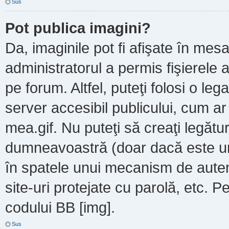
Sus
Pot publica imagini?
Da, imaginile pot fi afişate în m
administratorul a permis fişierele a
pe forum. Altfel, puteţi folosi o le
server accesibil publicului, cum a
mea.gif. Nu puteţi să creaţi legătur
dumneavoastră (doar dacă este un 
în spatele unui mecanism de autent
site-uri protejate cu parolă, etc. P
codului BB [img].
Sus