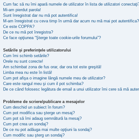
Cum fac să nu îmi apară numele de utilizator în lista de utilizatori conectaţi
Mi-am pierdut parola!
Sunt înregistrat dar nu mă pot autentifica!
M-am înregistrat cu ceva timp în urmă dar acum nu mă mai pot autentifica?
Ce este COPPA?
De ce nu mă pot înregistra?
Ce face opţiunea “Şterge toate cookie-urile forumului”?
Setările şi preferinţele utilizatorului
Cum îmi schimb setările?
Orele nu sunt corecte!
Am schimbat zona de fus orar, dar ora tot este greşită!
Limba mea nu este în listă!
Cum pot afişa o imagine lângă numele meu de utilizator?
Care este rangul meu şi cum il pot schimba?
De ce când folosesc legătura de email a unui utilizator îmi cere să mă auten
Probleme de scriere/publicare a mesajelor
Cum deschid un subiect în forum?
Cum pot modifica sau şterge un mesaj?
Cum pot să îmi adaug semnătură la mesaj?
Cum pot crea un sondaj?
De ce nu pot adăuga mai multe opţiuni la sondaj?
Cum modific sau şterg un sondaj?