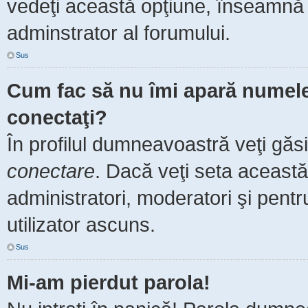
vedeţi această opţiune, înseamnă 
adminstrator al forumului.
Sus
Cum fac să nu îmi apară numele de
conectaţi?
În profilul dumneavoastră veţi găs
conectare
. Dacă veţi seta aceast
administratori, moderatori şi pent
utilizator ascuns.
Sus
Mi-am pierdut parola!