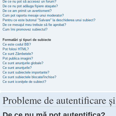
De ce nu pot să accesez un forum?
De ce nu pot adăuga fişiere ataşate?
De ce am primit un avertisment?
Cum pot raporta mesaje unui moderator?
Pentru ce este butonul "Salvare" la deschiderea unui subiect?
De ce mesajul meu trebuie să fie aprobat?
Cum îmi promovez subiectul?
Formatări şi tipuri de subiecte
Ce este codul BB?
Pot folosi HTML?
Ce sunt Zâmbetele?
Pot publica imagini?
Ce sunt anunţurile globale?
Ce sunt anunţurile?
Ce sunt subiectele importante?
Ce sunt subiectele blocate/închise?
Ce sunt iconiţele de subiect?
Probleme de autentificare şi
De ce nu mă pot autentifica?