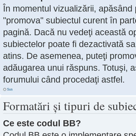
În momentul vizualizării, apăsând 
"promova" subiectul curent în par
pagină. Dacă nu vedeţi această 
subiectelor poate fi dezactivată s
atins. De asemenea, puteţi promova
adăugarea unui răspuns. Totuşi, as
forumului când procedaţi astfel.
Sus
Formatări şi tipuri de subie
Ce este codul BB?
Codul BB este o implementare spe