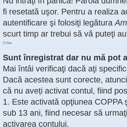
Nu intraţi în panică! Parola dumne
fi resetată uşor. Pentru a realiza 
autentificare şi folosiţi legătura
Am 
scurt timp ar trebui să vă puteţi aut
Sus
Sunt înregistrat dar nu mă pot a
Mai întâi verificaţi dacă aţi specifi
Dacă acestea sunt corecte, atunci 
că nu aveți activat contul, fiind pos
1. Este activată opţiunea COPPA şi 
sub 13 ani, fiind necesar să urmaţi 
activarea contului.