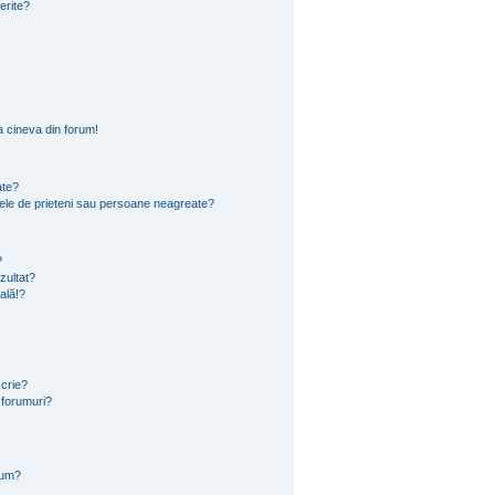
ferite?
 cineva din forum!
ate?
 mele de prieteni sau persoane neagreate?
?
zultat?
ală!?
scrie?
 forumuri?
rum?