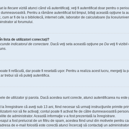
 la fiecare vizită
atunci când vă autentificaţi, veţi fi autentificat doar pentru o per
 dumneavoastră. Pentru a rămâne autentificat tot timpul, bifaţi această opţiune la a
 cum ar fi de la o bibliotecă, internet cafe, laborator de calculatoare (la liceu/unive
nstrator al forumului.
 lista de utilizatori conectaţi?
cunde indicatorul de conectare
. Dacă veţi seta această opţiune pe
Da
veţi fi vizib
cuns.
te fi refăcută, dar poate fi resetată uşor. Pentru a realiza acest lucru, mergeţi la p
 ar trebui să vă puteţi autentifica.
umele de utilizator şi parola. Dacă acestea sunt corecte, atunci autentificarea nu este 
 la înregistrare că aveţi sub 13 ani, fiind necesar să urmaţi instrucţiunile primite pr
tilizatorii noi să fie activaţi; contul poate fi activat fie de către dumneavoastră perso
bilite de administrator. Această informaţie v-a fost prezentată la înregistrare.
sajul a fost prelucrat de un filtru de spam, acestea fiind unul din motivele pentru c
resa de e-mail folosită este corectă atunci încercaţi să contactaţi un administrator