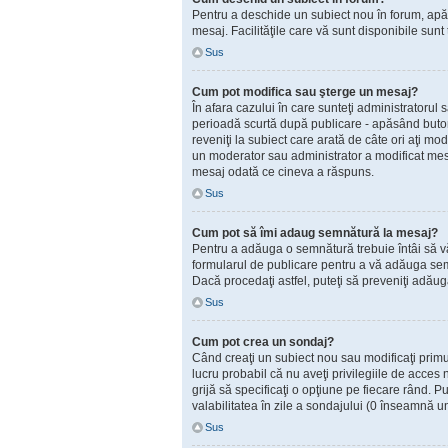
Pentru a deschide un subiect nou în forum, apăsaţ
mesaj. Facilităţile care vă sunt disponibile sunt
Sus
Cum pot modifica sau şterge un mesaj?
În afara cazului în care sunteţi administratorul
perioadă scurtă după publicare - apăsând but
reveniţi la subiect care arată de câte ori aţi 
un moderator sau administrator a modificat mesaj
mesaj odată ce cineva a răspuns.
Sus
Cum pot să îmi adaug semnătură la mesaj?
Pentru a adăuga o semnătură trebuie întâi să vă 
formularul de publicare pentru a vă adăuga sem
Dacă procedaţi astfel, puteţi să preveniţi adă
Sus
Cum pot crea un sondaj?
Când creaţi un subiect nou sau modificaţi primul
lucru probabil că nu aveţi privilegiile de acces
grijă să specificaţi o opţiune pe fiecare rând. Put
valabilitatea în zile a sondajului (0 înseamnă u
Sus