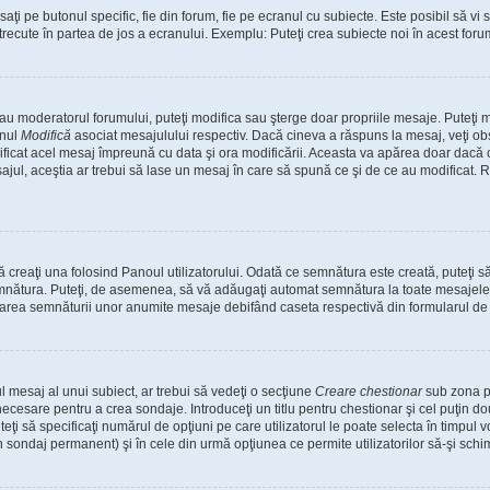
i pe butonul specific, fie din forum, fie pe ecranul cu subiecte. Este posibil să vi s
 trecute în partea de jos a ecranului. Exemplu: Puteţi crea subiecte noi în acest forum
 sau moderatorul forumului, puteţi modifica sau şterge doar propriile mesaje. Puteţi
onul
Modifică
asociat mesajulului respectiv. Dacă cineva a răspuns la mesaj, veţi o
modificat acel mesaj împreună cu data şi ora modificării. Aceasta va apărea doar dac
ul, aceştia ar trebui să lase un mesaj în care să spună ce şi de ce au modificat. Reţ
creaţi una folosind Panoul utilizatorului. Odată ce semnătura este creată, puteţi să
nătura. Puteţi, de asemenea, să vă adăugaţi automat semnătura la toate mesajele 
ugarea semnăturii unor anumite mesaje debifând caseta respectivă din formularul de
 mesaj al unui subiect, ar trebui să vedeţi o secţiune
Creare chestionar
sub zona pr
 necesare pentru a crea sondaje. Introduceţi un titlu pentru chestionar şi cel puţin 
eţi să specificaţi numărul de opţiuni pe care utilizatorul le poate selecta în timpul vot
n sondaj permanent) şi în cele din urmă opţiunea ce permite utilizatorilor să-şi schi