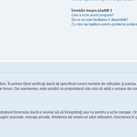
Întrebări despre phpBB 3
Cine a scris acest program?
De ce nu este facilitatea X disponibilă?
Cu cine iau legătura pentru probleme juridic
e. În primul rând verificaţi dacă aţi specificat corect numele de utilizator şi parola
e pe forum. De asemenea, este posibil ca proprietarul site-ului să aibă o eroare de co
ratorul forumului dacă e nevoie să vă înregistraţi sau nu pentru a scrie mesaje. Ori
imagini asociate, mesaje private, trimiterea de email-uri altor utilizatori, înscrierea