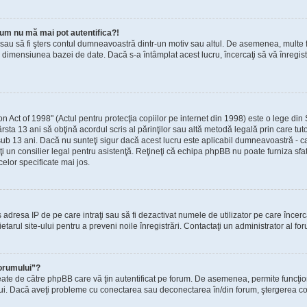
um nu mă mai pot autentifica?!
t sau să fi şters contul dumneavoastră dintr-un motiv sau altul. De asemenea, multe fo
dimensiunea bazei de date. Dacă s-a întâmplat acest lucru, încercaţi să vă înregistra
ct of 1998" (Actul pentru protecţia copiilor pe internet din 1998) este o lege din St
rsta 13 ani să obţină acordul scris al părinţilor sau altă metodă legală prin care tut
sub 13 ani. Dacă nu sunteţi sigur dacă acest lucru este aplicabil dumneavoastră - ca 
taţi un consilier legal pentru asistenţă. Reţineţi că echipa phpBB nu poate furniza sfa
celor specificate mai jos.
zis adresa IP de pe care intraţi sau să fi dezactivat numele de utilizator pe care încer
ietarul site-ului pentru a preveni noile înregistrări. Contactaţi un administrator al fo
forumului”?
eate de către phpBB care vă ţin autentificat pe forum. De asemenea, permite funcţio
ului. Dacă aveţi probleme cu conectarea sau deconectarea în/din forum, ştergerea cook