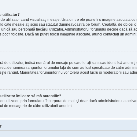
utilizator?
e utilizator când vizualizaţi mesaje. Una dintre ele poate fi o imagine asociată c
ând câte mesaje aţi scris sau statutul dumneavoastră pe forum. Cealaltă, de obice
, unică sau personală fiecărui utilizator. Administratorul forumului decide dacă să ac
pot fi folosite. Dacă nu puteţi folosi imaginile asociate, atunci contactaţi un adminis
e utilizator, indică numărul de mesaje pe care le-aţi scris sau identifică anumiţi u
direct denumirea rangurilor forumului faţă de cum au fost specificate de către admin
eşte rangul. Majoritatea forumurilor nu vor tolera acest lucru şi moderatorii sau adm
tilizator îmi cere să mă autentific?
altor utilizatori prin formularul încorporat de mail şi doar dacă administratorul a activa
ui de mesagerie de către utilizatorii anonimi.
r