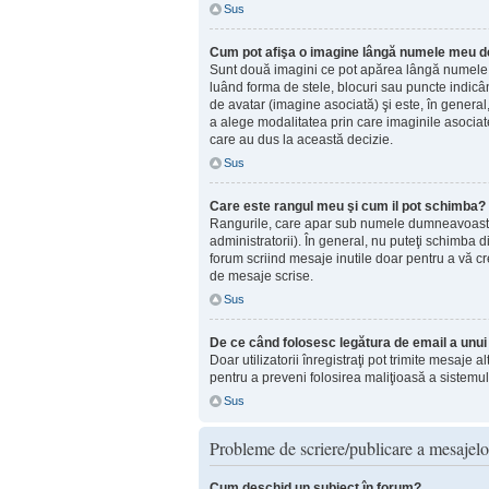
Sus
Cum pot afişa o imagine lângă numele meu de 
Sunt două imagini ce pot apărea lângă numele d
luând forma de stele, blocuri sau puncte indic
de avatar (imagine asociată) şi este, în general
a alege modalitatea prin care imaginile asociate 
care au dus la această decizie.
Sus
Care este rangul meu şi cum il pot schimba?
Rangurile, care apar sub numele dumneavoastră d
administratorii). În general, nu puteţi schimba 
forum scriind mesaje inutile doar pentru a vă cr
de mesaje scrise.
Sus
De ce când folosesc legătura de email a unui u
Doar utilizatorii înregistraţi pot trimite mesaje 
pentru a preveni folosirea maliţioasă a sistemul
Sus
Probleme de scriere/publicare a mesajelo
Cum deschid un subiect în forum?