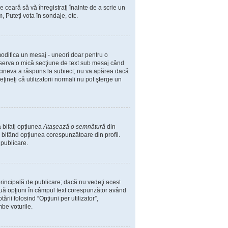
e ceară să vă înregistraţi înainte de a scrie un
, Puteţi vota în sondaje, etc.
 modifica un mesaj - uneori doar pentru o
bserva o mică secţiune de text sub mesaj când
ă cineva a răspuns la subiect; nu va apărea dacă
ineţi că utilizatorii normali nu pot şterge un
 bifaţi opţiunea
Ataşează o semnătură
din
bifând opţiunea corespunzătoare din profil.
 publicare.
incipală de publicare; dacă nu vedeţi acest
două opţiuni în câmpul text corespunzător având
ării folosind “Opţiuni per utilizator”,
mbe voturile.