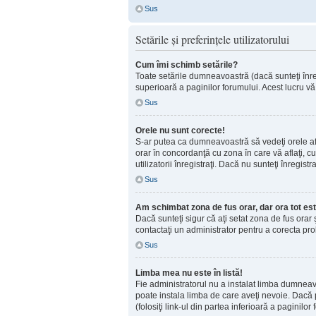
Sus
Setările şi preferinţele utilizatorului
Cum îmi schimb setările?
Toate setările dumneavoastră (dacă sunteţi înregi
superioară a paginilor forumului. Acest lucru vă 
Sus
Orele nu sunt corecte!
S-ar putea ca dumneavoastră să vedeţi orele afişa
orar în concordanţă cu zona în care vă aflaţi, cu
utilizatorii înregistraţi. Dacă nu sunteţi înregis
Sus
Am schimbat zona de fus orar, dar ora tot est
Dacă sunteţi sigur că aţi setat zona de fus orar
contactaţi un administrator pentru a corecta pr
Sus
Limba mea nu este în listă!
Fie administratorul nu a instalat limba dumneav
poate instala limba de care aveţi nevoie. Dacă p
(folosiţi link-ul din partea inferioară a paginilor