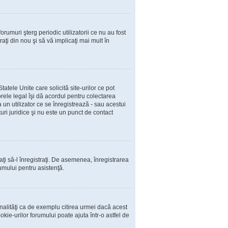
rumuri şterg periodic utilizatorii ce nu au fost
ţi din nou şi să vă implicaţi mai mult în
atele Unite care solicită site-urilor ce pot
orele legal îşi dă acordul pentru colectarea
un utilizator ce se înregistrează - sau acestui
turi juridice şi nu este un punct de contact
caţi să-l înregistraţi. De asemenea, înregistrarea
rumului pentru asistenţă.
nalităţi ca de exemplu citirea urmei dacă acest
ie-urilor forumului poate ajuta într-o astfel de