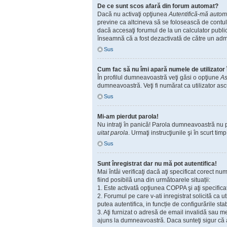
De ce sunt scos afară din forum automat?
Dacă nu activaţi opţiunea
Autentifică-mă automat
previne ca altcineva să se folosească de contul
dacă accesaţi forumul de la un calculator public,
înseamnă că a fost dezactivată de către un admi
Sus
Cum fac să nu îmi apară numele de utilizator în
În profilul dumneavoastră veţi găsi o opţiune
As
dumneavoastră. Veţi fi numărat ca utilizator as
Sus
Mi-am pierdut parola!
Nu intraţi în panică! Parola dumneavoastră nu poa
uitat parola
. Urmaţi instrucţiunile şi în scurt timp
Sus
Sunt înregistrat dar nu mă pot autentifica!
Mai întâi verificaţi dacă aţi specificat corect n
fiind posibilă una din următoarele situații:
1. Este activată opţiunea COPPA şi aţi specificat
2. Forumul pe care v-ati inregistrat solicită ca u
putea autentifica, in funcție de configurările sta
3. Aţi furnizat o adresă de email invalidă sau me
ajuns la dumneavoastră. Daca sunteţi sigur că ad