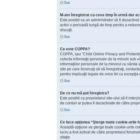
Sus
M-am înregistrat cu ceva timp în urmă dar ac
Este posibil ca un administrator să fi dezactiva
activi o perioadă lungă de timp pentru a reduce 
discuţii.
Sus
Ce este COPPA?
COPPA, sau "Child Online Privacy and Protection A
colecta informaţii personale de la minorii sub vâ
informaţiilor personale de la minorul cu vârsta 
site pe care încercaţi să vă înregistraţi, contac
pentru implicaţii legale de orice fel cu excepţia 
Sus
De ce nu mă pot înregistra?
Este posibil ca proprietarul site-ului să fi inter
de conturi ar putea fi dezactivate de către propr
Sus
Ce face opţiunea “Şterge toate cookie-urile 
Această opţiune va şterge toate cookie-urile cr
lucru a fost activat de către proprietarul forum
sitaţie