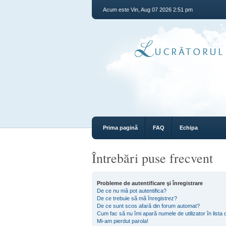
Acum este Vin, Aug 07 2026 2:51 pm
Prima pagină
FAQ
Echipa
Întrebări puse frecvent
Probleme de autentificare şi înregistrare
De ce nu mă pot autentifica?
De ce trebuie să mă înregistrez?
De ce sunt scos afară din forum automat?
Cum fac să nu îmi apară numele de utilizator în lista d
Mi-am pierdut parola!