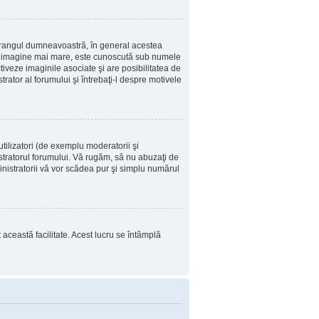
u rangul dumneavoastră, în general acestea
i o imagine mai mare, este cunoscută sub numele
tiveze imaginile asociate şi are posibilitatea de
trator al forumului şi întrebaţi-l despre motivele
tilizatori (de exemplu moderatorii şi
istratorul forumului. Vă rugăm, să nu abuzaţi de
inistratorii vă vor scădea pur şi simplu numărul
t această facilitate. Acest lucru se întâmplă