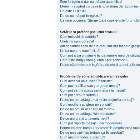
Sunt înregistrat dar nu mă pot autentifica!
M-am înregistrat cu ceva timp în urmă dar acum nu m
Ce este COPPA?
De ce nu mă pot înregistra?
Ce face opţiunea “Şterge toate cookie-urile forumului
Setările şi preferinţele utilizatorului
Cum îmi schimb setările?
Orele nu sunt corecte!
Am schimbat zona de fus orar, dar ora tot este greşit
Limba mea nu este în listă!
Cum pot afişa o imagine lângă numele meu de utiliza
Care este rangul meu şi cum il pot schimba?
De ce când folosesc legătura de email a unui utilizato
Probleme de scriere/publicare a mesajelor
Cum deschid un subiect în forum?
Cum pot modifica sau şterge un mesaj?
Cum pot să îmi adaug semnătură la mesaj?
Cum pot crea un sondaj?
De ce nu pot adăuga mai multe opţiuni la sondaj?
Cum modific sau şterg un sondaj?
De ce nu pot să accesez un forum?
De ce nu pot adăuga fişiere ataşate?
De ce am primit un avertisment?
Cum pot raporta mesaje unui moderator?
Pentru ce este butonul "Salvare" la deschiderea unui
De ce mesajul meu trebuie să fie aprobat?
Cum îmi promovez subiectul?