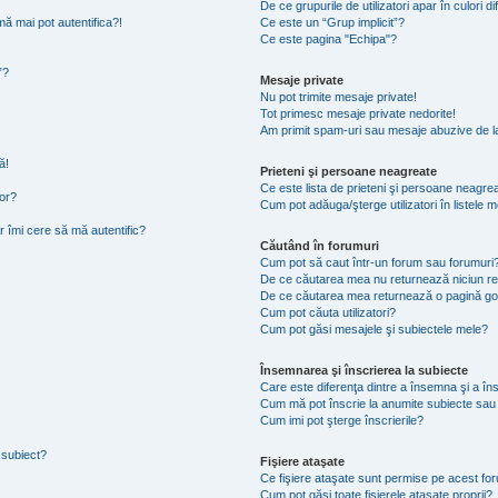
De ce grupurile de utilizatori apar în culori di
ă mai pot autentifica?!
Ce este un “Grup implicit”?
Ce este pagina "Echipa"?
”?
Mesaje private
Nu pot trimite mesaje private!
Tot primesc mesaje private nedorite!
Am primit spam-uri sau mesaje abuzive de la
ă!
Prieteni şi persoane neagreate
Ce este lista de prieteni şi persoane neagre
tor?
Cum pot adăuga/şterge utilizatori în listele
r îmi cere să mă autentific?
Căutând în forumuri
Cum pot să caut într-un forum sau forumuri
De ce căutarea mea nu returnează niciun re
De ce căutarea mea returnează o pagină go
Cum pot căuta utilizatori?
Cum pot găsi mesajele şi subiectele mele?
Însemnarea şi înscrierea la subiecte
Care este diferenţa dintre a însemna şi a în
Cum mă pot înscrie la anumite subiecte sau
Cum imi pot şterge înscrierile?
 subiect?
Fişiere ataşate
Ce fişiere ataşate sunt permise pe acest fo
Cum pot găsi toate fişierele ataşate proprii?