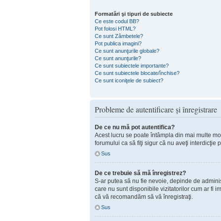
Formatări şi tipuri de subiecte
Ce este codul BB?
Pot folosi HTML?
Ce sunt Zâmbetele?
Pot publica imagini?
Ce sunt anunţurile globale?
Ce sunt anunţurile?
Ce sunt subiectele importante?
Ce sunt subiectele blocate/închise?
Ce sunt iconiţele de subiect?
Probleme de autentificare şi înregistrare
De ce nu mă pot autentifica?
Acest lucru se poate întâmpla din mai multe motiv
forumului ca să fiţi sigur că nu aveţi interdicţi
Sus
De ce trebuie să mă înregistrez?
S-ar putea să nu fie nevoie, depinde de administ
care nu sunt disponibile vizitatorilor cum ar fi 
că vă recomandăm să vă înregistraţi.
Sus