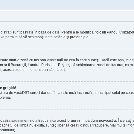
strat) sunt păstrate în baza de date. Pentru a le modifica, folosiţi Panoul utilizatorul
va permite să vă schimbaţi toate setările şi preferinţele.
te dintr-o zonă cu fus orar diferit faţă de cea în care sunteţi. Dacă este aşa, folosi
m ar fi Bucureşti, Londra, Paris, etc. Reţineţi că schimbarea zonei de fus orar, ca maj
trat, acesta este un moment bun să o faceţi.
e greşită!
 şi ora de vară/DST corect dar ora înca este încă incorectă, atunci tipul setat pe cea
oblema.
oastră sau nimeni nu a tradus încă acest forum în limba dumneavoastră. Încercaţi să
achetul de limbă nu există, sunteţi liber să creaţi o nouă traducere. Mai multe inform
 forumului)