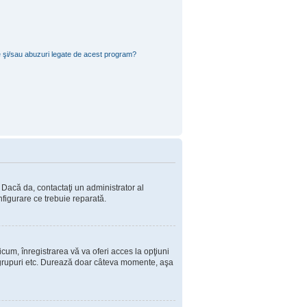
e şi/sau abuzuri legate de acest program?
. Dacă da, contactaţi un administrator al
nfigurare ce trebuie reparată.
cum, înregistrarea vă va oferi acces la opţiuni
 în grupuri etc. Durează doar câteva momente, aşa