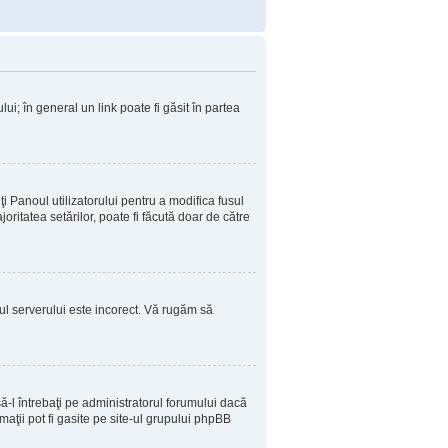
ui; în general un link poate fi găsit în partea
ţi Panoul utilizatorului pentru a modifica fusul
oritatea setărilor, poate fi făcută doar de către
sul serverului este incorect. Vă rugăm să
-l întrebaţi pe administratorul forumului dacă
aţii pot fi gasite pe site-ul grupului phpBB